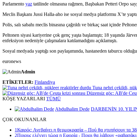
Parlamento
yaz
tatilinde olmasına rağmen, Başbakan Petteri Orpo saygı
Meclis Başkanı Jussi Halla-aho ise sosyal medya platformu X’te yaptığı
Polis, salı sabahı meclis binasına çağrıldı ve birkaç saat içinde Pelt
Peltonen siyasi kariyerine çok genç yaşta başlamıştı; 18 yaşında Järve
enfeksiyon nedeniyle çalışmalara katılamadığını açıklamıştı.
Sosyal medyada yaptığı son paylaşımında, hastaneden taburcu olduğu
euronews
Admin
ETİKETLER:
Finlandiya
Tuna nehri çekildi, nük
Düzensiz göç: AB'de Ceuta
KÖŞE
YAZARLARI
TÜMÜ
Abdulhalim Dede
DARBENİN 10. YILI
ÇOK
OKUNANLAR
1
Καιρός: Ανεβαίνει η θερμοκρασία – Πού θα χτυπήσουν τα 38
2
Ποιους ελέγχει τώρα η Εφορία - Ποιοι θα λάβουν «ραβασάκι