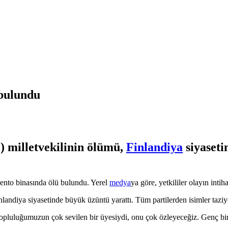
 bulundu
) milletvekilinin ölümü,
Finlandiya
siyaseti
mento binasında ölü bulundu. Yerel
medya
ya göre, yetkililer olayın inti
andiya siyasetinde büyük üzüntü yarattı. Tüm partilerden isimler taziye
luluğumuzun çok sevilen bir üyesiydi, onu çok özleyeceğiz. Genç bir 