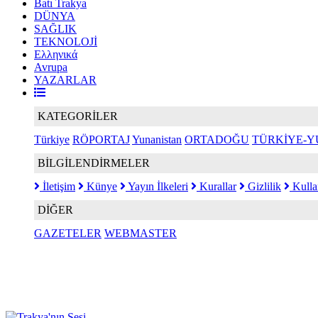
Batı Trakya
DÜNYA
SAĞLIK
TEKNOLOJİ
Ελληνικά
Avrupa
YAZARLAR
KATEGORİLER
Türkiye
RÖPORTAJ
Yunanistan
ORTADOĞU
TÜRKİYE-Y
BİLGİLENDİRMELER
İletişim
Künye
Yayın İlkeleri
Kurallar
Gizlilik
Kulla
DİĞER
GAZETELER
WEBMASTER