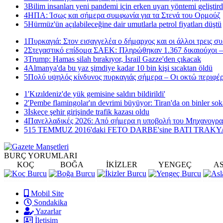
3
Bilim insanları yeni pandemi için erken uyarı yöntemi geliştird
4
ΗΠΑ: Ίσως και σήμερα συμφωνία για τα Στενά του Ορμούζ
5
Hürmüz'ün açılabileceğine dair umutlarla petrol fiyatları düştü
1
Πυρκαγιά: Στον εισαγγελέα ο δήμαρχος και οι άλλοι τρεις σ
2
Στεγαστικό επίδομα ΣΑΕΚ: Πληρώθηκαν 1.367 δικαιούχοι –
3
Trump: Hamas silah bırakıyor, İsrail Gazze'den çıkacak
4
Almanya'da bu yaz şimdiye kadar 10 bin kişi sıcaktan öldü
5
Πολύ υψηλός κίνδυνος πυρκαγιάς σήμερα – Οι οκτώ περιφέρ
1
'Kızıldeniz'de yük gemisine saldırı bildirildi'
2
'Pembe flamingolar'ın devrimi büyüyor: Tiran'da on binler sok
3
İskeçe şehir girişinde trafik kazası oldu
4
Πανελλαδικές 2026: Από σήμερα η υποβολή του Μηχανογρ
5
15 TEMMUZ 2016'daki FETO DARBE'sine BATI TRAK
BURÇ
YORUMLARI
KOÇ
BOĞA
İKİZLER
YENGEÇ
A
Mobil Site
Sondakika
Yazarlar
İletişim