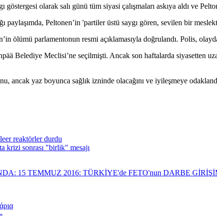
 göstergesi olarak salı günü tüm siyasi çalışmaları askıya aldı ve Pelt
 paylaşımda, Peltonen’in 'partiler üstü saygı gören, sevilen bir meslek
onen’in ölümü parlamentonun resmi açıklamasıyla doğrulandı. Polis, olayd
npää Belediye Meclisi’ne seçilmişti. Ancak son haftalarda siyasetten uz
nu, ancak yaz boyunca sağlık izninde olacağını ve iyileşmeye odaklan
leer reaktörler durdu
 krizi sonrası "birlik" mesajı
NDA: 15 TEMMUZ 2016: TÜRKİYE'de FETO'nun DARBE GİRİ
άρια
»