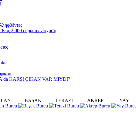
i
υλληφθέντες
 Έως 2.000 ευρώ η ενίσχυση
ειες
akta
αφικού
YA'da KARŞI ÇIKAN VAR MIYDI?
SLAN
BAŞAK
TERAZİ
AKREP
YAY