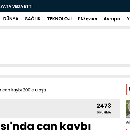
ramiye çıkan ve çöpe atılan bilet iki gün sonra
Salah transf
DÜNYA
SAĞLIK
TEKNOLOJİ
Ελληνικά
Avrupa
Y
 can kaybı 200'e ulaştı
2473
OKUNMA
sı'nda can kaybı
Gİ