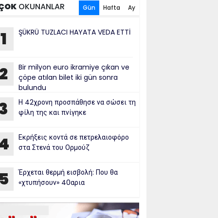
ÇOK
OKUNANLAR
Gün
Hafta
Ay
ŞÜKRÜ TUZLACI HAYATA VEDA ETTİ
1
Bir milyon euro ikramiye çıkan ve
2
çöpe atılan bilet iki gün sonra
bulundu
Η 42χρονη προσπάθησε να σώσει τη
3
φίλη της και πνίγηκε
Εκρήξεις κοντά σε πετρελαιοφόρο
4
στα Στενά του Ορμούζ
Έρχεται θερμή εισβολή: Που θα
5
«χτυπήσουν» 40αρια