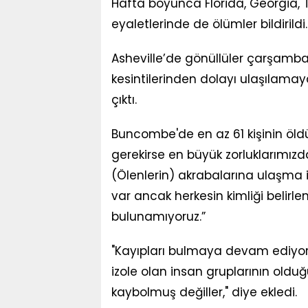
Hafta boyunca Florida, Georgia, T
eyaletlerinde de ölümler bildirildi.
Asheville’de gönüllüler çarşamba
kesintilerinden dolayı ulaşılama
çıktı.
Buncombe'de en az 61 kişinin öldüğ
gerekirse en büyük zorluklarımızd
(Ölenlerin) akrabalarına ulaşma im
var ancak herkesin kimliği belirle
bulunamıyoruz.”
"Kayıpları bulmaya devam ediyoru
izole olan insan gruplarının oldu
kaybolmuş değiller," diye ekledi.