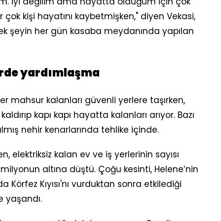
ım. İyi değilim ama hayatta olduğum için çok
r çok kişi hayatını kaybetmişken," diyen Vekasi,
 tek şeyin her gün kasaba meydanında yapılan
lerde yardımlaşma
er mahsur kalanları güvenli yerlere taşırken,
kaldırıp kapı kapı hayatta kalanları arıyor. Bazı
lmış nehir kenarlarında tehlike içinde.
n, elektriksiz kalan ev ve iş yerlerinin sayısı
milyonun altına düştü. Çoğu kesinti, Helene’nin
da Körfez Kıyısı'nı vurduktan sonra etkilediği
e yaşandı.