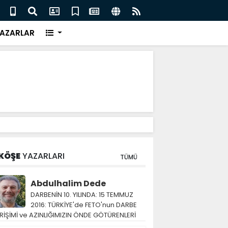
eri için İngiliz medyası ne diyor?
FIFA 
AZARLAR
KÖŞE
YAZARLARI
TÜMÜ
Abdulhalim Dede
DARBENİN 10. YILINDA: 15 TEMMUZ
2016: TÜRKİYE'de FETO'nun DARBE
RİŞİMİ ve AZINLIĞIMIZIN ÖNDE GÖTÜRENLERİ