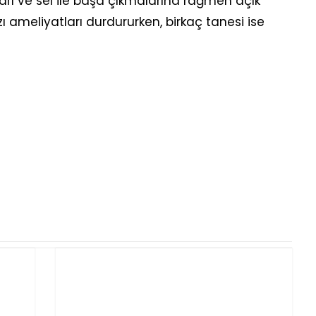
unları ve sel ile başa çıkmalarına rağmen açık
ı ameliyatları durdururken, birkaç tanesi ise