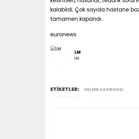
kesintileri, hasarlar, tedarik sor
kalabildi. Çok sayıda hastane baz
tamamen kapandı.
euronews
LM
LM
ETİKETLER:
HELENE KASIRGASI