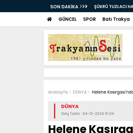
VEDA ETTİ
SON DAKİKA
Bir milyon euro ik
bulundu
GÜNCEL
SPOR
Batı Trakya
Anasayfa
DÜNYA
Helene Kasırgası'nda
DÜNYA
Giriş Tarihi : 04-10-2024 10:04
Helene Kasırga