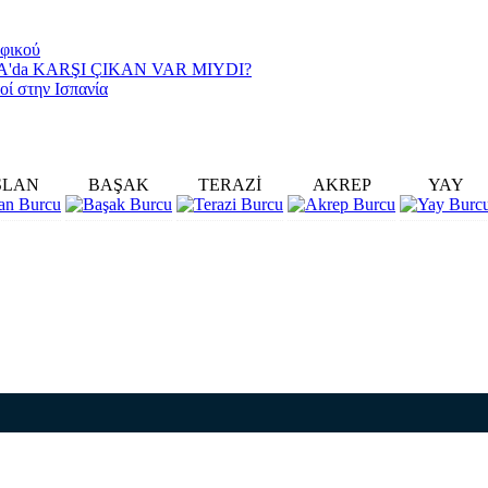
αφικού
YA'da KARŞI ÇIKAN VAR MIYDI?
οί στην Ισπανία
SLAN
BAŞAK
TERAZİ
AKREP
YAY