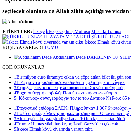
seçilecek olanlara da Allah zihin açıklığı ve vicdan 
Admin
ETİKETLER:
İskeçe
İskeçe seçilmiş Müftüsü
Mustafa Trampa
ŞÜKRÜ TUZLACI 
İskeçe Elmalı köyü civar
KÖŞE
YAZARLARI
TÜMÜ
Abdulhalim Dede
DARBENİN 10. YILI
ÇOK
OKUNANLAR
1
Bir milyon euro ikramiye çıkan ve çöpe atılan bilet iki gün so
2
Η 42χρονη προσπάθησε να σώσει τη φίλη της και πνίγηκε
3
Εκρήξεις κοντά σε πετρελαιοφόρο στα Στενά του Ορμούζ
4
Έρχεται θερμή εισβολή: Που θα «χτυπήσουν» 40αρια
5
«Κόκκινος» συναγερμός για τον ιό του Δυτικού Νείλου: 65 κ
1
Στεγαστικό επίδομα ΣΑΕΚ: Πληρώθηκαν 1.367 δικαιούχοι –
2
Πολύ υψηλός κίνδυνος πυρκαγιάς σήμερα – Οι οκτώ περιφέρ
3
Almanya'da bu yaz şimdiye kadar 10 bin kişi sıcaktan öldü
4
Trump: Hamas silah bırakıyor, İsrail Gazze'den çıkacak
5
İskeçe Elmalı köyü civarında yangın çıktı