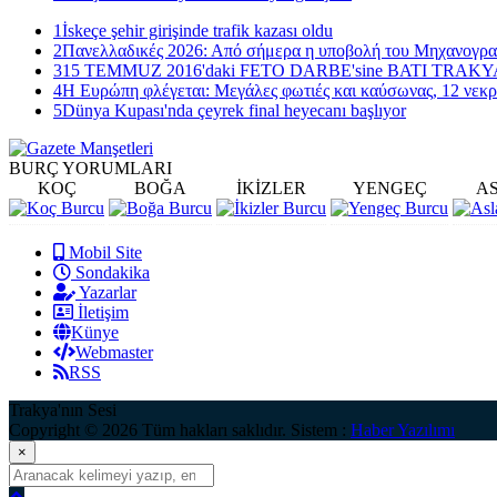
1
İskeçe şehir girişinde trafik kazası oldu
2
Πανελλαδικές 2026: Από σήμερα η υποβολή του Μηχανογρ
3
15 TEMMUZ 2016'daki FETO DARBE'sine BATI TRAK
4
Η Ευρώπη φλέγεται: Μεγάλες φωτιές και καύσωνας, 12 νεκρ
5
Dünya Kupası'nda çeyrek final heyecanı başlıyor
BURÇ
YORUMLARI
KOÇ
BOĞA
İKİZLER
YENGEÇ
A
Mobil Site
Sondakika
Yazarlar
İletişim
Künye
Webmaster
RSS
Trakya'nın Sesi
Copyright © 2026 Tüm hakları saklıdır. Sistem :
Haber Yazılımı
×