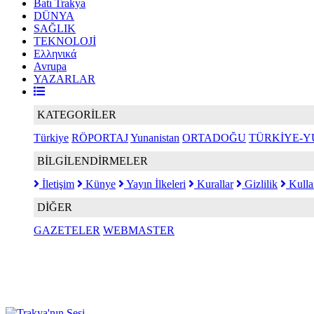
Batı Trakya
DÜNYA
SAĞLIK
TEKNOLOJİ
Ελληνικά
Avrupa
YAZARLAR
KATEGORİLER
Türkiye
RÖPORTAJ
Yunanistan
ORTADOĞU
TÜRKİYE-Y
BİLGİLENDİRMELER
İletişim
Künye
Yayın İlkeleri
Kurallar
Gizlilik
Kulla
DİĞER
GAZETELER
WEBMASTER