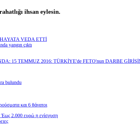
rahatlığı ihsan eylesin.
HAYATA VEDA ETTİ
ında yangın çıktı
NDA: 15 TEMMUZ 2016: TÜRKİYE'de FETO'nun DARBE GİRİ
nra bulundu
ρούσματα και 6 θάνατοι
 Έως 2.000 ευρώ η ενίσχυση
ειες