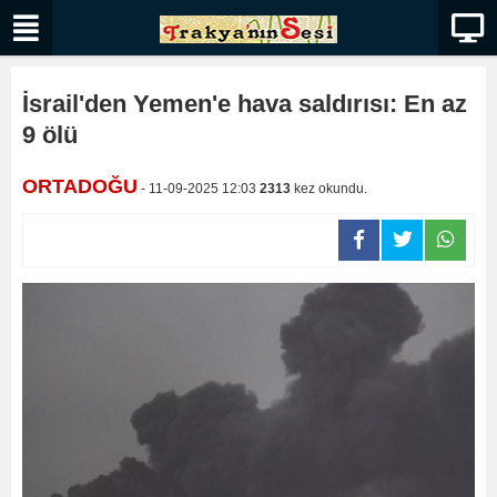
İsrail'den Yemen'e hava saldırısı: En az
9 ölü
ORTADOĞU
- 11-09-2025 12:03
2313
kez okundu.