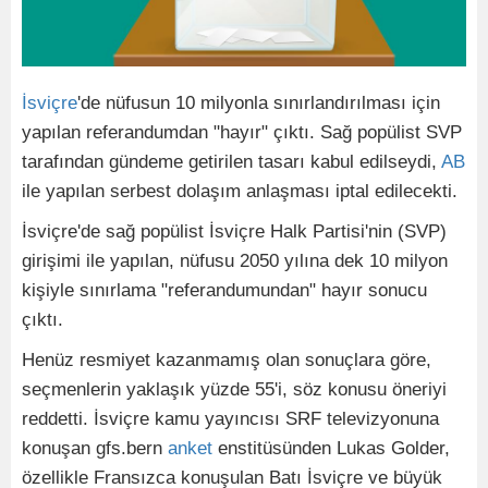
İsviçre
'de nüfusun 10 milyonla sınırlandırılması için
yapılan referandumdan "hayır" çıktı. Sağ popülist SVP
tarafından gündeme getirilen tasarı kabul edilseydi,
AB
ile yapılan serbest dolaşım anlaşması iptal edilecekti.
İsviçre'de sağ popülist İsviçre Halk Partisi'nin (SVP)
girişimi ile yapılan, nüfusu 2050 yılına dek 10 milyon
kişiyle sınırlama "referandumundan" hayır sonucu
çıktı.
Henüz resmiyet kazanmamış olan sonuçlara göre,
seçmenlerin yaklaşık yüzde 55'i, söz konusu öneriyi
reddetti. İsviçre kamu yayıncısı SRF televizyonuna
konuşan gfs.bern
anket
enstitüsünden Lukas Golder,
özellikle Fransızca konuşulan Batı İsviçre ve büyük