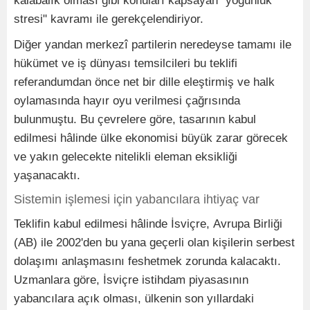
kalabalık olması gibi konuları kapsayan "yoğunluk
stresi" kavramı ile gerekçelendiriyor.
Diğer yandan merkezî partilerin neredeyse tamamı ile
hükümet ve iş dünyası temsilcileri bu teklifi
referandumdan önce net bir dille eleştirmiş ve halk
oylamasında hayır oyu verilmesi çağrısında
bulunmuştu. Bu çevrelere göre, tasarının kabul
edilmesi hâlinde ülke ekonomisi büyük zarar görecek
ve yakın gelecekte nitelikli eleman eksikliği
yaşanacaktı.
Sistemin işlemesi için yabancılara ihtiyaç var
Teklifin kabul edilmesi hâlinde İsviçre, Avrupa Birliği
(AB) ile 2002'den bu yana geçerli olan kişilerin serbest
dolaşımı anlaşmasını feshetmek zorunda kalacaktı.
Uzmanlara göre, İsviçre istihdam piyasasının
yabancılara açık olması, ülkenin son yıllardaki