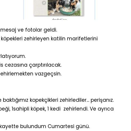
 mesaj ve fotolar geldi.
öpekleri zehirleyen katilin marifetlerini
rlatıyorum.
s cezasına çarptırılacak.
 zehirlemekten vazgeçsin.
aktığımız kopekçikleri zehirlediler... perişanız.
i, 1sahipli köpek, 1 kedi zehirlendi. Ve ayrıca
 şikayette bulundum Cumartesi günü.