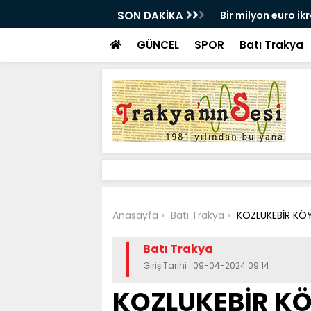
E UĞURLANDI!
SON DAKİKA
Bir milyon euro ik
bulundu
GÜNCEL
SPOR
Batı Trakya
Anasayfa
Batı Trakya
KOZLUKEBİR KÖY
Batı Trakya
Giriş Tarihi : 09-04-2024 09:14
KOZLUKEBİR KÖ