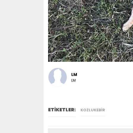
LM
LM
ETİKETLER:
KOZLUKEBİR