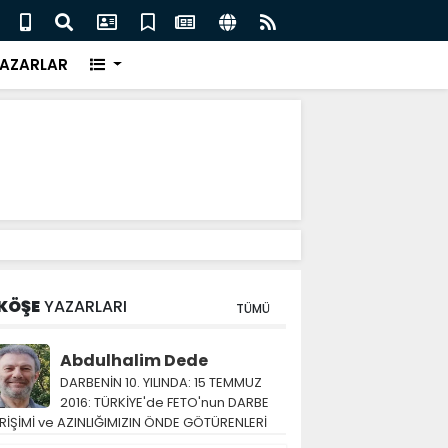
eri için İngiliz medyası ne diyor?
FIFA 
AZARLAR
KÖŞE
YAZARLARI
TÜMÜ
Abdulhalim Dede
DARBENİN 10. YILINDA: 15 TEMMUZ
2016: TÜRKİYE'de FETO'nun DARBE
RİŞİMİ ve AZINLIĞIMIZIN ÖNDE GÖTÜRENLERİ