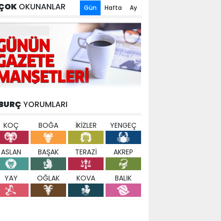
ÇOK
OKUNANLAR
Gün
Hafta
Ay
BURÇ
YORUMLARI
KOÇ
BOĞA
İKİZLER
YENGEÇ
ASLAN
BAŞAK
TERAZİ
AKREP
YAY
OĞLAK
KOVA
BALIK