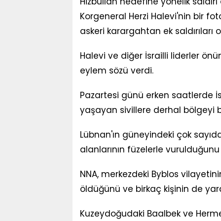
Hizbullah hedefine yönelik saldırı
Korgeneral Herzi Halevi'nin bir fot
askeri karargahtan ek saldırıları on
Halevi ve diğer İsrailli liderler 
eylem sözü verdi.
Pazartesi günü erken saatlerde İs
yaşayan sivillere derhal bölgeyi
Lübnan'ın güneyindeki çok sayıd
alanlarının füzelerle vurulduğunu
NNA, merkezdeki Byblos vilayetinin 
öldüğünü ve birkaç kişinin de yara
Kuzeydoğudaki Baalbek ve Hermel