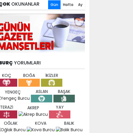
ÇOK
OKUNANLAR
Gün
Hafta
Ay
BURÇ
YORUMLARI
KOÇ
BOĞA
İKİZLER
ASLAN
BAŞAK
YENGEÇ
TERAZİ
YAY
AKREP
OĞLAK
KOVA
BALIK