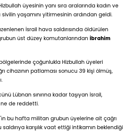
Hizbullah üyesinin yanı sıra aralarında kadın ve
ivilin yaşamını yitirmesinin ardından geldi.
zenlenen İsrail hava saldırısında öldürülen
an grubun üst düzey komutanlarından
İbrahim
 bölgelerinde çoğunlukla Hizbullah üyeleri
ğrı cihazının patlaması sonucu 39 kişi ölmüş,
.
nü Lübnan sınırına kadar taşıyan İsrail,
 ne de reddetti.
h'ın bu hafta militan grubun üyelerine ait çağrı
u saldırıya karşılık vaat ettiği intikamın beklendiği