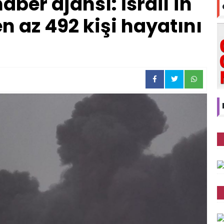
ber ajansı: İsrail'in
en az 492 kişi hayatını