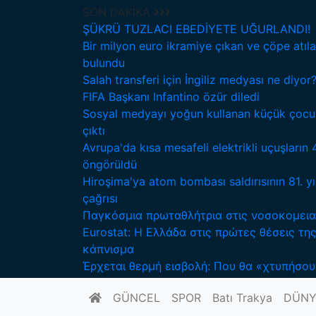
SON DAKİKA
ŞÜKRÜ TUZLACI EBEDİYETE UĞURLANDI!
Bir milyon euro ikramiye çıkan ve çöpe atıla
bulundu
Salah transferi için İngiliz medyası ne diyor
FIFA Başkanı Infantino özür diledi
Anasayfa
DÜNYA
Otobandaki toprak kaymas
Sosyal medyayı yoğun kullanan küçük çocuk
çıktı
DÜNYA
Avrupa'da kısa mesafeli elektrikli uçuşların 
Giriş Tarihi : 01-12-2022 09:54
öngörüldü
Otobandaki topra
Hiroşima'ya atom bombası saldırısının 81. yı
çağrısı
kayıp
Παγκόσμια πρωταθλήτρια στις νοσοκομεια
Eurostat: Η Ελλάδα στις πρώτες θέσεις τ
κάπνισμα
Έρχεται θερμή εισβολή: Που θα «χτυπήσου
Brezilya’da bir otobanda toprak kayması
GÜNCEL
SPOR
Batı Trakya
DÜNY