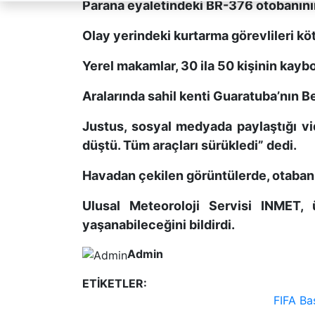
Parana eyaletindeki BR-376 otobanının
Olay yerindeki kurtarma görevlileri kötü
Yerel makamlar, 30 ila 50 kişinin kaybo
Aralarında sahil kenti Guaratuba’nın B
Justus, sosyal medyada paylaştığı vi
düştü. Tüm araçları sürükledi” dedi.
Havadan çekilen görüntülerde, otabanı
Ulusal Meteoroloji Servisi INMET,
yaşanabileceğini bildirdi.
Admin
ETİKETLER:
FIFA Ba