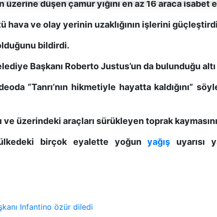
 üzerine düşen çamur yığını en az 16 araca isabet et
 hava ve olay yerinin uzaklığının işlerini güçleştirdiğ
lduğunu bildirdi.
elediye Başkanı Roberto Justus’un da bulunduğu altı 
deoda “Tanrı’nın hikmetiyle hayatta kaldığını” söy
 ve üzerindeki araçları sürükleyen toprak kaymasını
 ülkedeki birçok eyalette yoğun
yağış
uyarısı y
şkanı Infantino özür diledi