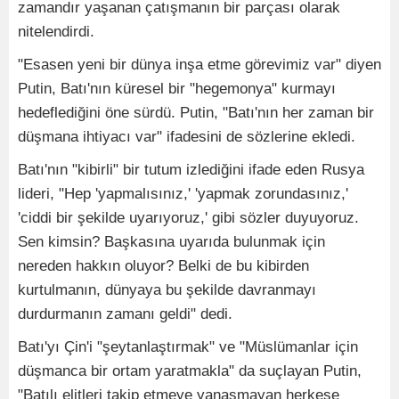
zamandır yaşanan çatışmanın bir parçası olarak
nitelendirdi.
"Esasen yeni bir dünya inşa etme görevimiz var" diyen
Putin, Batı'nın küresel bir "hegemonya" kurmayı
hedeflediğini öne sürdü. Putin, "Batı'nın her zaman bir
düşmana ihtiyacı var" ifadesini de sözlerine ekledi.
Batı'nın "kibirli" bir tutum izlediğini ifade eden Rusya
lideri, "Hep 'yapmalısınız,' 'yapmak zorundasınız,'
'ciddi bir şekilde uyarıyoruz,' gibi sözler duyuyoruz.
Sen kimsin? Başkasına uyarıda bulunmak için
nereden hakkın oluyor? Belki de bu kibirden
kurtulmanın, dünyaya bu şekilde davranmayı
durdurmanın zamanı geldi" dedi.
Batı'yı Çin'i "şeytanlaştırmak" ve "Müslümanlar için
düşmanca bir ortam yaratmakla" da suçlayan Putin,
"Batılı elitleri takip etmeye yanaşmayan herkese