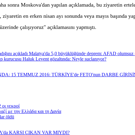
aha sonra Moskova'dan yapılan açıklamada, bu ziyaretin ertelen
 ziyaretin en erken nisan ayı sonunda veya mayıs başında yap
üzerinde çalışıyoruz" açıklamasını yapmıştı.
Malatya'da 5,0 büyüklüğünde deprem: AFAD olumsuz d
 kurucusu Haluk Levent gözaltında: Neyle suçlanıyor?
NDA: 15 TEMMUZ 2016: TÜRKİYE'de FETO'nun DARBE GİRİ
 οι νεκροί
αζί με την Ελλάδα και τη Δανία
lar öldü
YA'da KARŞI ÇIKAN VAR MIYDI?