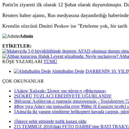
Putin'in ziyareti ilk olarak 12 Şubat olarak duyurulmuştu. D
Reuters haber ajansı, Rus medyasına dayandırdığı haberinde,
Kremlin sözcüsü Dmitri Peskov ise "Erteleme yok, bir tarih 
Admin
ETİKETLER:
Ahbap
KÖŞE
YAZARLARI
TÜMÜ
Abdulhalim Dede
DARBENİN 10. YILI
ÇOK
OKUNANLAR
1
Λάκης Χαλκιάς: Σίγησε για πάντα η «Φάμπρικα»
2
ŞÜKRÜ TUZLACI EBEDİYETE UĞURLANDI!
3
Θέουτα: Αυξάνεται ο τραγικός απολογισμός - Τουλάχιστον 72
4
Φον ντερ Λάιεν για τραγωδία στην Ψάθα: Η Ευρώπη πενθεί μ
5
Atina'da iki yangın söndürme helikopteri havada çarpıştı, pilot
1
İskeçe şehir girişinde trafik kazası oldu
2
15 TEMMUZ 2016'daki FETO DARBE'sine BATI TRAK