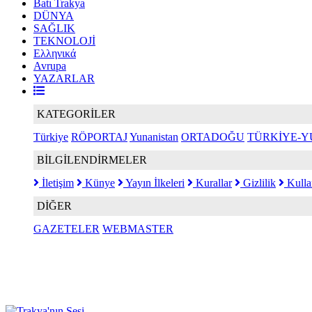
Batı Trakya
DÜNYA
SAĞLIK
TEKNOLOJİ
Ελληνικά
Avrupa
YAZARLAR
KATEGORİLER
Türkiye
RÖPORTAJ
Yunanistan
ORTADOĞU
TÜRKİYE-Y
BİLGİLENDİRMELER
İletişim
Künye
Yayın İlkeleri
Kurallar
Gizlilik
Kulla
DİĞER
GAZETELER
WEBMASTER