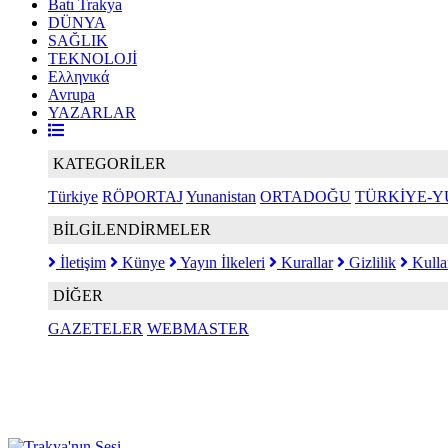
Batı Trakya
DÜNYA
SAĞLIK
TEKNOLOJİ
Ελληνικά
Avrupa
YAZARLAR
KATEGORİLER
Türkiye
RÖPORTAJ
Yunanistan
ORTADOĞU
TÜRKİYE-Y
BİLGİLENDİRMELER
İletişim
Künye
Yayın İlkeleri
Kurallar
Gizlilik
Kulla
DİĞER
GAZETELER
WEBMASTER