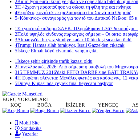
2
Bir milyon euro ikramiye çıkan ve çöpe atılan bilet iki gün so
3
Η 42χρονη προσπάθησε να σώσει τη φίλη της και πνίγηκε
4
Εκρήξεις κοντά σε πετρελαιοφόρο στα Στενά του Ορμούζ
5
«Κόκκινος» συναγερμός για τον ιό του Δυτικού Νείλου: 65 κ
1
Στεγαστικό επίδομα ΣΑΕΚ: Πληρώθηκαν 1.367 δικαιούχοι –
2
Πολύ υψηλός κίνδυνος πυρκαγιάς σήμερα – Οι οκτώ περιφέρ
3
Almanya'da bu yaz şimdiye kadar 10 bin kişi sıcaktan öldü
4
Trump: Hamas silah bırakıyor, İsrail Gazze'den çıkacak
5
İskeçe Elmalı köyü civarında yangın çıktı
1
İskeçe şehir girişinde trafik kazası oldu
2
Πανελλαδικές 2026: Από σήμερα η υποβολή του Μηχανογρ
3
15 TEMMUZ 2016'daki FETO DARBE'sine BATI TRAK
4
Η Ευρώπη φλέγεται: Μεγάλες φωτιές και καύσωνας, 12 νεκρ
5
Dünya Kupası'nda çeyrek final heyecanı başlıyor
BURÇ
YORUMLARI
KOÇ
BOĞA
İKİZLER
YENGEÇ
A
Mobil Site
Sondakika
Yazarlar