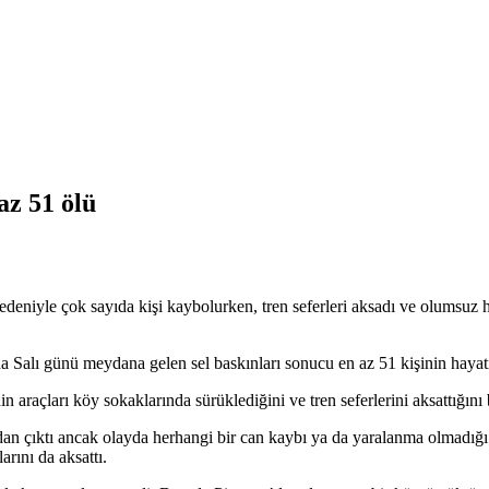
az 51 ölü
nedeniyle çok sayıda kişi kaybolurken, tren seferleri aksadı ve olumsu
da Salı günü meydana gelen sel baskınları sonucu en az 51 kişinin hayatın
nin araçları köy sokaklarında sürüklediğini ve tren seferlerini aksattığını
dan çıktı ancak olayda herhangi bir can kaybı ya da yaralanma olmadığı a
arını da aksattı.