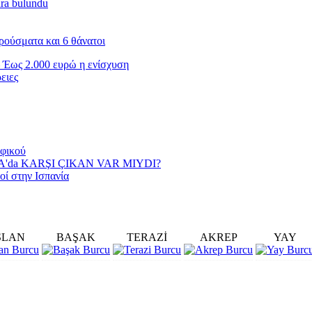
nra bulundu
ρούσματα και 6 θάνατοι
 Έως 2.000 ευρώ η ενίσχυση
ειες
αφικού
YA'da KARŞI ÇIKAN VAR MIYDI?
οί στην Ισπανία
SLAN
BAŞAK
TERAZİ
AKREP
YAY