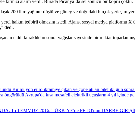
iyle kırmızı alarm verdi. Burada Picanya’da sel sonucu bir köprü çöktü.
laşık 200 litre yağmur düştü ve güney ve doğudaki birçok yerleşim yeri y
yerel halkın tedbirli olmasını istedi. Ajans, sosyal medya platformu X 
” dedi.
yaşanan ciddi kuraklıktan sonra yağışlar sayesinde bir miktar toparlanmı
Bir milyon euro ikramiye çıkan ve çöpe atılan bilet iki gün sonr
Avrupa'da kısa mesafeli elektrikli uçuşların 4 yıl içinde 
NDA: 15 TEMMUZ 2016: TÜRKİYE'de FETO'nun DARBE GİRİ