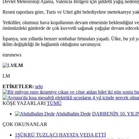
Devlet Meteoroloji Ajansı, Valencia Bölgesi için şiddetli yağış neden
Resmi raporlara göre, Turis ve Utiel gibi belediyelere metrekareye yak
Yetkililer, olumsuz hava koşullarının devam etmesinin beklendiğini ve 
önümüzdeki günlerde de çok kuvvetli sağanak yağışlar devam edecek,
İspanya, son yıllarda benzer sonbahar fırtınaları yaşadı. Ülke, bu yıl 
iklim değişikliği ile bağlantılı olduğunu savunuyor.
euronews
LM
LM
ETİKETLER:
selo
KÖŞE
YAZARLARI
TÜMÜ
Abdulhalim Dede
DARBENİN 10. YILI
ÇOK
OKUNANLAR
1
ŞÜKRÜ TUZLACI HAYATA VEDA ETTİ