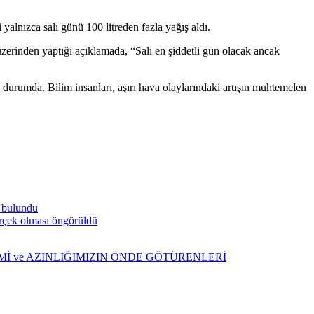
alnızca salı günü 100 litreden fazla yağış aldı.
üzerinden yaptığı açıklamada, “Salı en şiddetli gün olacak ancak
ş durumda. Bilim insanları, aşırı hava olaylarındaki artışın muhtemelen
a bulundu
gerçek olması öngörüldü
ŞİMİ ve AZINLIĞIMIZIN ÖNDE GÖTÜRENLERİ