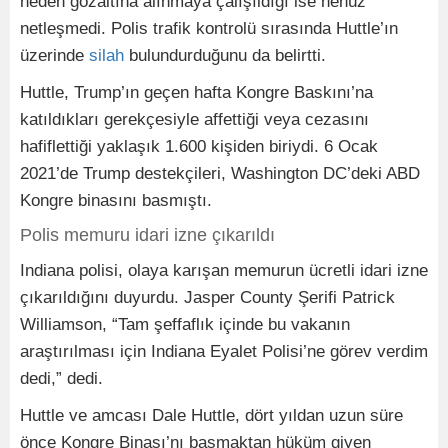
neden gözaltına alınmaya çalışıldığı ise henüz
netleşmedi. Polis trafik kontrolü sırasında Huttle’ın
üzerinde
silah
bulundurduğunu da belirtti.
Huttle, Trump’ın geçen hafta Kongre Baskını’na
katıldıkları gerekçesiyle affettiği veya cezasını
hafiflettiği yaklaşık 1.600 kişiden biriydi. 6 Ocak
2021’de Trump destekçileri, Washington DC’deki ABD
Kongre binasını basmıştı.
Polis memuru idari izne çıkarıldı
Indiana polisi, olaya karışan memurun ücretli idari izne
çıkarıldığını duyurdu. Jasper County Şerifi Patrick
Williamson, “Tam şeffaflık içinde bu vakanın
araştırılması için Indiana Eyalet Polisi’ne görev verdim
dedi,” dedi.
Huttle ve amcası Dale Huttle, dört yıldan uzun süre
önce Kongre Binası’nı basmaktan hüküm giyen