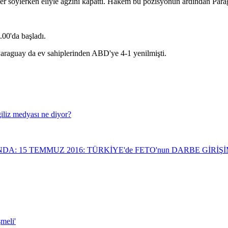
er söylerken eliyle ağzını kapattı. Hakem bu pozisyonun ardından Parag
0'da başladı.
araguay da ev sahiplerinden ABD'ye 4-1 yenilmişti.
giliz medyası ne diyor?
NDA: 15 TEMMUZ 2016: TÜRKİYE'de FETO'nun DARBE GİRİ
meli'