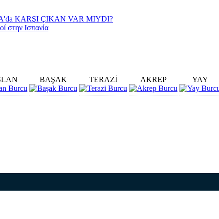
YA'da KARŞI ÇIKAN VAR MIYDI?
οί στην Ισπανία
SLAN
BAŞAK
TERAZİ
AKREP
YAY