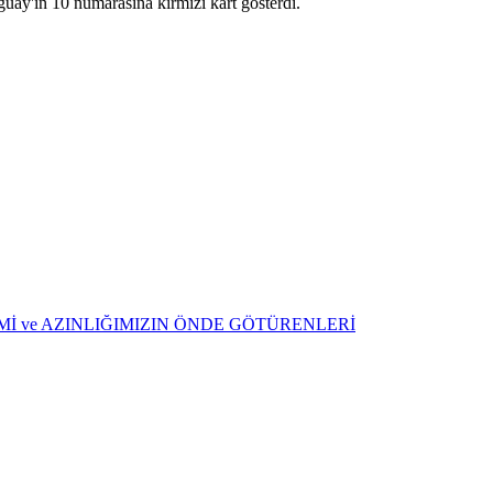
uay'ın 10 numarasına kırmızı kart gösterdi.
ŞİMİ ve AZINLIĞIMIZIN ÖNDE GÖTÜRENLERİ