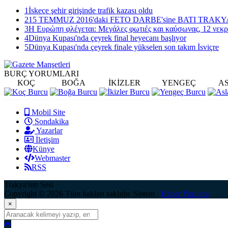
1
İskeçe şehir girişinde trafik kazası oldu
2
15 TEMMUZ 2016'daki FETO DARBE'sine BATI TRAK
3
Η Ευρώπη φλέγεται: Μεγάλες φωτιές και καύσωνας, 12 νεκρ
4
Dünya Kupası'nda çeyrek final heyecanı başlıyor
5
Dünya Kupası'nda çeyrek finale yükselen son takım İsviçre
BURÇ
YORUMLARI
KOÇ
BOĞA
İKİZLER
YENGEÇ
A
Mobil Site
Sondakika
Yazarlar
İletişim
Künye
Webmaster
RSS
Trakya'nın Sesi
Copyright © 2026 Tüm hakları saklıdır. Sistem :
Haber Yazılımı
×