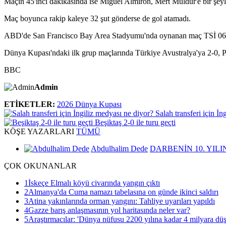
Maçın 45'inci dakikasında ise Miguel Almiron, Mert Müldür'e bir şeyl
Maç boyunca rakip kaleye 32 şut gönderse de gol atamadı.
ABD'de San Francisco Bay Area Stadyumu'nda oynanan maç TSİ 06.0
Dünya Kupası'ndaki ilk grup maçlarında Türkiye Avustralya'ya 2-0, P
BBC
Admin
ETİKETLER:
2026 Dünya Kupası
Salah transferi için İn
Beşiktaş 2-0 ile turu geçti
KÖŞE
YAZARLARI
TÜMÜ
Abdulhalim Dede
DARBENİN 10. YILI
ÇOK
OKUNANLAR
1
İskeçe Elmalı köyü civarında yangın çıktı
2
Almanya'da Cuma namazı tabelasına on günde ikinci saldırı
3
Atina yakınlarında orman yangını: Tahliye uyarıları yapıldı
4
Gazze barış anlaşmasının yol haritasında neler var?
5
Araştırmacılar: 'Dünya nüfusu 2200 yılına kadar 4 milyara düş