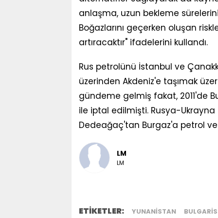
anlaşma, uzun bekleme sürelerini
Boğazlarını geçerken oluşan riskle
artıracaktır" ifadelerini kullandı.
Rus petrolünü İstanbul ve Çanak
üzerinden Akdeniz'e taşımak üzere
gündeme gelmiş fakat, 2011'de B
ile iptal edilmişti. Rusya-Ukrayna
Dedeağaç'tan Burgaz'a petrol ve
LM
LM
ETİKETLER:
YUNANISTAN
BULGARI