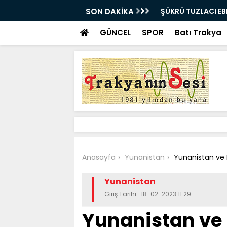
E UĞURLANDI!
SON DAKİKA
Bir milyon euro ik
bulundu
GÜNCEL
SPOR
Batı Trakya
Anasayfa
Yunanistan
Yunanistan ve 
Yunanistan
Giriş Tarihi : 18-02-2023 11:29
Yunanistan ve 