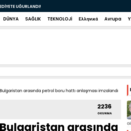
ramiye çıkan ve çöpe atılan bilet iki gün sonra
Salah transf
DÜNYA
SAĞLIK
TEKNOLOJİ
Ελληνικά
Avrupa
Y
Bulgaristan arasında petrol boru hattı anlaşması imzalandı
2236
OKUNMA
Bulgaristan arasında
Gİ