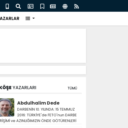
eri için İngiliz medyası ne diyor?
FIFA 
AZARLAR
KÖŞE
YAZARLARI
TÜMÜ
Abdulhalim Dede
DARBENİN 10. YILINDA: 15 TEMMUZ
2016: TÜRKİYE'de FETO'nun DARBE
RİŞİMİ ve AZINLIĞIMIZIN ÖNDE GÖTÜRENLERİ