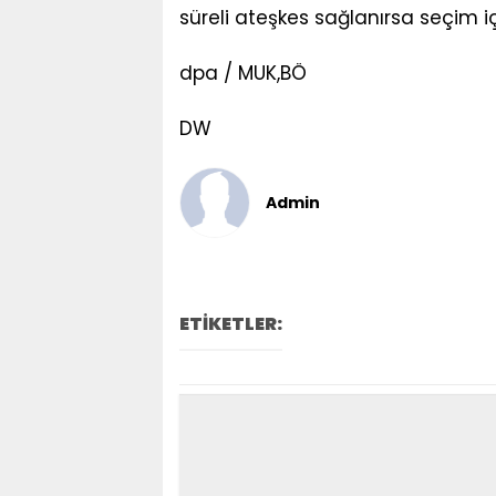
süreli ateşkes sağlanırsa seçim iç
dpa / MUK,BÖ
DW
Admin
ETİKETLER: