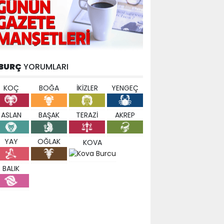
BURÇ
YORUMLARI
KOÇ
BOĞA
İKİZLER
YENGEÇ
ASLAN
BAŞAK
TERAZİ
AKREP
YAY
OĞLAK
KOVA
BALIK