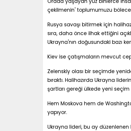
Orada yaşayan yüz binlerce insan
çekilmenin' toplumumuzu bölece
Rusya savaşı bitirmek için haliha
sıra, daha önce ilhak ettiğini açı
Ukrayna'nın doğusundaki bazı kent
Kiev ise çatışmaların mevcut ce
Zelenskiy olası bir seçimde yeni
bıraktı. Halihazırda Ukrayna lid
şartları gereği ülkede yeni seçim 
Hem Moskova hem de Washington 
yapıyor.
Ukrayna lideri, bu ay düzenlenen 