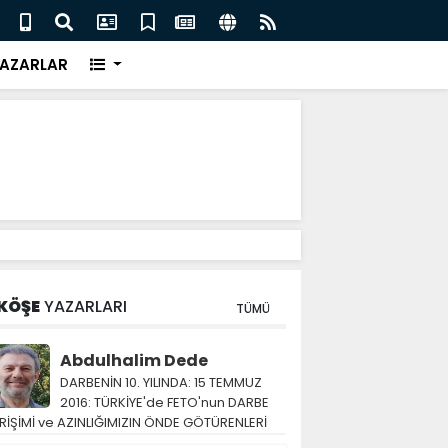
eri için İngiliz medyası ne diyor?
FIFA 
AZARLAR
KÖŞE
YAZARLARI
TÜMÜ
Abdulhalim Dede
DARBENİN 10. YILINDA: 15 TEMMUZ
2016: TÜRKİYE'de FETO'nun DARBE
RİŞİMİ ve AZINLIĞIMIZIN ÖNDE GÖTÜRENLERİ