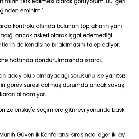
ımızın terk edilmesi olarak görüyorum. Bu 'geri
ğinden eminim."
zırda kontrolü altında bulunan toprakların yanı
kladığı ancak askeri olarak işgal edemediği
lerin de kendisine bırakılmasını talep ediyor.
phe hattında dondurulmasında ısrarcı.
den aday olup olmayacağı sorusunu ise yanıtsız
erinin görev süresi dolmuş durumda ancak savaş
kararı alınamıyor.
Zelenskiy'e seçimlere gitmesi yönünde baskı
Münih Güvenlik Konferansı sırasında, eğer iki ay