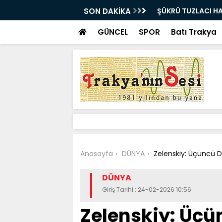
VEDA ETTİ
SON DAKİKA
Bir milyon euro ik
bulundu
GÜNCEL
SPOR
Batı Trakya
Anasayfa
DÜNYA
Zelenskiy: Üçüncü D
DÜNYA
Giriş Tarihi : 24-02-2026 10:56
Zelenskiy: Üç