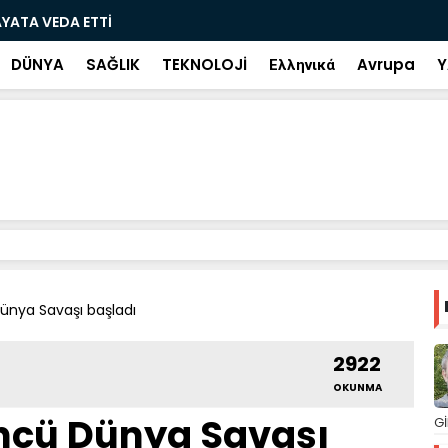
ramiye çıkan ve çöpe atılan bilet iki gün sonra
Salah transf
DÜNYA
SAĞLIK
TEKNOLOJİ
Ελληνικά
Avrupa
Y
ünya Savaşı başladı
2922
OKUNMA
üncü Dünya Savaşı
Gİ