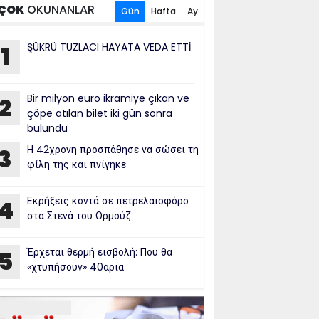
ÇOK
OKUNANLAR
Gün
Hafta
Ay
ŞÜKRÜ TUZLACI HAYATA VEDA ETTİ
1
Bir milyon euro ikramiye çıkan ve
2
çöpe atılan bilet iki gün sonra
bulundu
Η 42χρονη προσπάθησε να σώσει τη
3
φίλη της και πνίγηκε
Εκρήξεις κοντά σε πετρελαιοφόρο
4
στα Στενά του Ορμούζ
Έρχεται θερμή εισβολή: Που θα
5
«χτυπήσουν» 40αρια