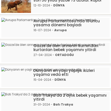
son 50 yılda yüzde 73 azaldı: Rapor
12-10-2024 -
DÜNYA
Avrupa Parlamentosu'nda 10'uncu
yasama dönemi başladı
16-07-2024 -
Avrupa
Gazze'de ölen annenin karnından
kurtarılan bebek yaşamını yitirdi
27-04-2024 -
ORTADOĞU
Dünyanın en yaşlı yapışık ikizleri
yaşama veda etti
15-04-2024 -
DÜNYA
Batı Trakya’da 2 aylık bebek yaşamını
yitirdi
31-01-2024 -
Batı Trakya