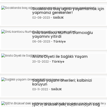
Sıcaklarda baş ağrısı yaşamamak için
yapmanız gerekenler!
02-08-2023 -
SAĞLIK
Ünlü kantocu Nurhan Damcıoğlu
yaşamını yitirdi
06-06-2023 -
Türkiye
Aristo Diyeti ile Sağlıklı Yaşam
20-12-2022 -
Türkiye
Sağlıklı yaşam önerileri; kalbinizi
koruyun
03-11-2022 -
SAĞLIK
IŞİD’in Brüksel’deki saldırısından sağ