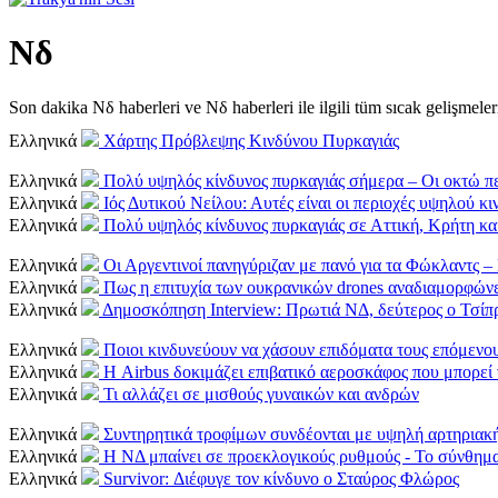
Νδ
Son dakika Νδ haberleri ve Νδ haberleri ile ilgili tüm sıcak gelişmeleri 
Ελληνικά
Χάρτης Πρόβλεψης Κινδύνου Πυρκαγιάς
Ελληνικά
Πολύ υψηλός κίνδυνος πυρκαγιάς σήμερα – Οι οκτώ πε
Ελληνικά
Ιός Δυτικού Νείλου: Αυτές είναι οι περιοχές υψηλού κ
Ελληνικά
Πολύ υψηλός κίνδυνος πυρκαγιάς σε Αττική, Κρήτη και
Ελληνικά
Οι Αργεντινοί πανηγύριζαν με πανό για τα Φώκλαντς –
Ελληνικά
Πως η επιτυχία των ουκρανικών drones αναδιαμορφώνε
Ελληνικά
Δημοσκόπηση Interview: Πρωτιά ΝΔ, δεύτερος ο Τσίπ
Ελληνικά
Ποιοι κινδυνεύουν να χάσουν επιδόματα τους επόμενο
Ελληνικά
Η Airbus δοκιμάζει επιβατικό αεροσκάφος που μπορεί 
Ελληνικά
Τι αλλάζει σε μισθούς γυναικών και ανδρών
Ελληνικά
Συντηρητικά τροφίμων συνδέονται με υψηλή αρτηριακή
Ελληνικά
Η ΝΔ μπαίνει σε προεκλογικούς ρυθμούς - Το σύνθημ
Ελληνικά
Survivor: Διέφυγε τον κίνδυνο ο Σταύρος Φλώρος