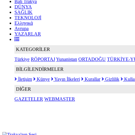
Batı Trakya
DÜNYA
SAĞLIK
TEKNOLOJİ
Ελληνικά
Avrupa
YAZARLAR
KATEGORİLER
Türkiye
RÖPORTAJ
Yunanistan
ORTADOĞU
TÜRKİYE-Y
BİLGİLENDİRMELER
İletişim
Künye
Yayın İlkeleri
Kurallar
Gizlilik
Kulla
DİĞER
GAZETELER
WEBMASTER