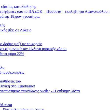
 εξαιτίας κατολίσθησης
περιφέρειες από το ΠΑΣΟΚ – Ποσοστά – έκπληξη για Λατινοπούλου
ά της 18χρονη φοιτήτρια
λής
ικής βίας σε Λύκειο
 δρόμο μαζί με το φορείο
ει σημαντικά τον κίνδυνο ηπατικής νόσου
σθετο φόρο 22%
αλο
 δημοσκοπήσεις
ισθήσεις του
Εθνική στο Eurobasket
ντοπίστηκαν επικίνδυνες ουσίες - Η επίσημη λίστα
θάλασσα
– Είχε κολυμπήσει σε λίμνη