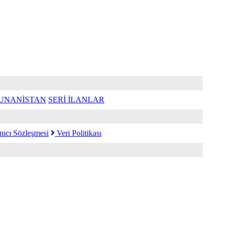
UNANİSTAN
SERİ İLANLAR
nıcı Sözleşmesi
Veri Politikası