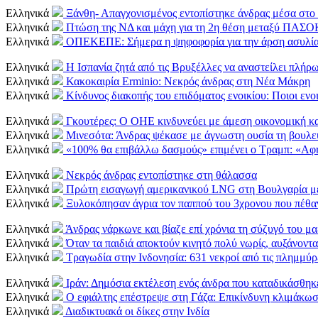
Ελληνικά
Ξάνθη- Απαγχονισμένος εντοπίστηκε άνδρας μέσα στο 
Ελληνικά
Πτώση της ΝΔ και μάχη για τη 2η θέση μεταξύ ΠΑΣΟ
Ελληνικά
ΟΠΕΚΕΠΕ: Σήμερα η ψηφοφορία για την άρση ασυλία
Ελληνικά
Η Ισπανία ζητά από τις Βρυξέλλες να αναστείλει πλή
Ελληνικά
Κακοκαιρία Erminio: Νεκρός άνδρας στη Νέα Μάκρη
Ελληνικά
Κίνδυνος διακοπής του επιδόματος ενοικίου: Ποιοι εν
Ελληνικά
Γκουτέρες: Ο ΟΗΕ κινδυνεύει με άμεση οικονομική κ
Ελληνικά
Μινεσότα: Άνδρας ψέκασε με άγνωστη ουσία τη βουλ
Ελληνικά
«100% θα επιβάλλω δασμούς» επιμένει ο Τραμπ: «Αφή
Ελληνικά
Νεκρός άνδρας εντοπίστηκε στη θάλασσα
Ελληνικά
Πρώτη εισαγωγή αμερικανικού LNG στη Βουλγαρία μ
Ελληνικά
Ξυλοκόπησαν άγρια τον παππού του 3χρονου που πέθα
Ελληνικά
Άνδρας νάρκωνε και βίαζε επί χρόνια τη σύζυγό του μα
Ελληνικά
Όταν τα παιδιά αποκτούν κινητό πολύ νωρίς, αυξάνονται 
Ελληνικά
Τραγωδία στην Ινδονησία: 631 νεκροί από τις πλημμύρ
Ελληνικά
Ιράν: Δημόσια εκτέλεση ενός άνδρα που καταδικάσθηκ
Ελληνικά
Ο εφιάλτης επέστρεψε στη Γάζα: Επικίνδυνη κλιμάκωσ
Ελληνικά
Διαδικτυακά οι δίκες στην Ινδία