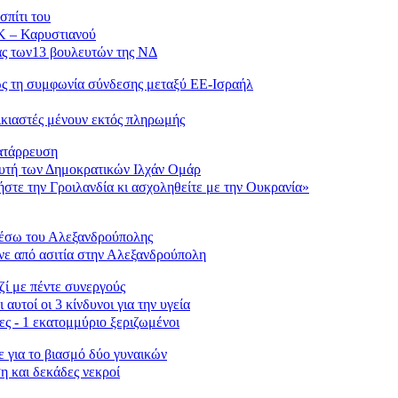
σπίτι του
Κ – Καρυστιανού
ς των13 βουλευτών της ΝΔ
ρως τη συμφωνία σύνδεσης μεταξύ ΕΕ-Ισραήλ
οικιαστές μένουν εκτός πληρωμής
ατάρρευση
ευτή των Δημοκρατικών Ιλχάν Ομάρ
στε την Γροιλανδία κι ασχοληθείτε με την Ουκρανία»
έσω του Αλεξανδρούπολης
νε από ασιτία στην Αλεξανδρούπολη
ζί με πέντε συνεργούς
αυτοί οι 3 κίνδυνοι για την υγεία
ες - 1 εκατομμύριο ξεριζωμένοι
ε για το βιασμό δύο γυναικών
η και δεκάδες νεκροί