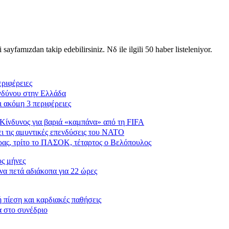
sayfamızdan takip edebilirsiniz. Νδ ile ilgili 50 haber listeleniyor.
ριφέρειες
ινδύνου στην Ελλάδα
 ακόμη 3 περιφέρειες
 Κίνδυνος για βαριά «καμπάνα» από τη FIFA
ι τις αμυντικές επενδύσεις του ΝΑΤΟ
ρας, τρίτο το ΠΑΣΟΚ, τέταρτος ο Βελόπουλος
υς μήνες
να πετά αδιάκοπα για 22 ώρες
 πίεση και καρδιακές παθήσεις
α στο συνέδριο