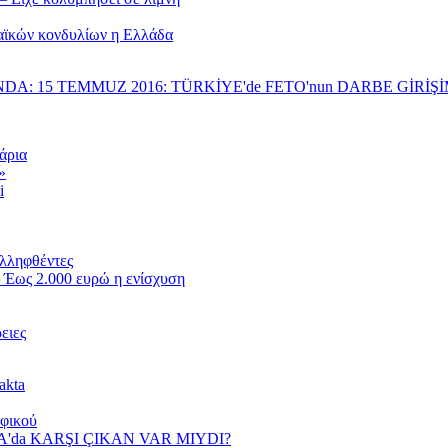
αϊκών κονδυλίων η Ελλάδα
NDA: 15 TEMMUZ 2016: TÜRKİYE'de FETO'nun DARBE GİRİ
άρια
»
i
υλληφθέντες
 Έως 2.000 ευρώ η ενίσχυση
ειες
akta
αφικού
YA'da KARŞI ÇIKAN VAR MIYDI?