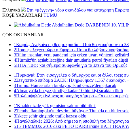
Ελληνικά
Στη «μέγγενη» νέου σκανδάλου για κατάχρηση Ευρωπ
KÖŞE
YAZARLARI
TÜMÜ
Abdulhalim Dede
DARBENİN 10. YILI
ÇOK
OKUNANLAR
1
Καιρός: Ανεβαίνει η θερμοκρασία – Πού θα χτυπήσουν τα 38
2
Ποιους ελέγχει τώρα η Εφορία - Ποιοι θα λάβουν «ραβασάκι
3
Bilim insanları yeni pandemi için erken uyarı yöntemi geliştird
4
Hürmüz'ün açılabileceğine dair umutlarla petrol fiyatları düştü
5
ΗΠΑ: Ίσως και σήμερα συμφωνία για τα Στενά του Ορμούζ
1
Πυρκαγιά: Στον εισαγγελέα ο δήμαρχος και οι άλλοι τρεις σ
2
Στεγαστικό επίδομα ΣΑΕΚ: Πληρώθηκαν 1.367 δικαιούχοι –
3
Trump: Hamas silah bırakıyor, İsrail Gazze'den çıkacak
4
Almanya'da bu yaz şimdiye kadar 10 bin kişi sıcaktan öldü
5
Πολύ υψηλός κίνδυνος πυρκαγιάς σήμερα – Οι οκτώ περιφέρ
1
'Kızıldeniz'de yük gemisine saldırı bildirildi'
2
'Pembe flamingolar'ın devrimi büyüyor: Tiran'da on binler sok
3
İskeçe şehir girişinde trafik kazası oldu
4
Πανελλαδικές 2026: Από σήμερα η υποβολή του Μηχανογρ
5
15 TEMMUZ 2016'daki FETO DARBE'sine BATI TRAK