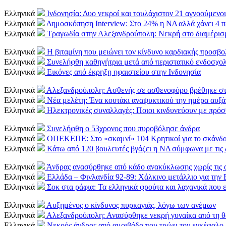
Ελληνικά
Ινδονησία: Δυο νεκροί και τουλάχιστον 21 αγνοούμενοι
Ελληνικά
Δημοσκόπηση Interview: Στο 24% η ΝΔ αλλά χάνει 4 
Ελληνικά
Τραγωδία στην Αλεξανδρούπολη: Νεκρή στο διαμέρισμ
Ελληνικά
Η βιταμίνη που μειώνει τον κίνδυνο καρδιακής προσβο
Ελληνικά
Συνελήφθη καθηγήτρια μετά από περιστατικό ενδοσχολ
Ελληνικά
Εικόνες από έκρηξη ηφαιστείου στην Ινδονησία
Ελληνικά
Αλεξανδρούπολη: Ασθενής σε ασθενοφόρο βρέθηκε στο
Ελληνικά
Νέα μελέτη: Ένα κουτάκι αναψυκτικού την ημέρα αυξάν
Ελληνικά
Ηλεκτρονικές συναλλαγές: Ποιοι κινδυνεύουν με πρό
Ελληνικά
Συνελήφθη ο 53χρονος που πυροβόλησε άνδρα
Ελληνικά
ΟΠΕΚΕΠΕ: Στο «σκαμνί» 104 Κρητικοί για το σκάνδ
Ελληνικά
Κάτω από 120 βουλευτές βγάζει η ΝΔ σύμφωνα με τις
Ελληνικά
Άνδρας ανασύρθηκε από κάδο ανακύκλωσης χωρίς τις α
Ελληνικά
Ελλάδα – Φινλανδία 92-89: Χάλκινο μετάλλιο για την 
Ελληνικά
Σοκ στα ράφια: Τα ελληνικά φρούτα και λαχανικά που ε
Ελληνικά
Αυξημένος ο κίνδυνος πυρκαγιάς, λόγω των ανέμων
Ελληνικά
Αλεξανδρούπολη: Ανασύρθηκε νεκρή γυναίκα από τη 
Ελληνικά
Νεκρός άνδρας από αμοιβάδα που τρώει τον εγκέφαλο 