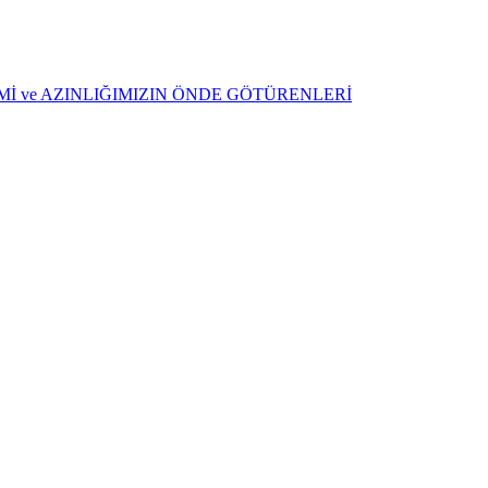
ŞİMİ ve AZINLIĞIMIZIN ÖNDE GÖTÜRENLERİ