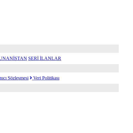
UNANİSTAN
SERİ İLANLAR
nıcı Sözleşmesi
Veri Politikası