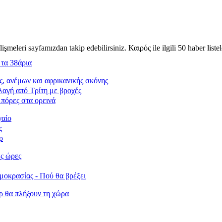
işmeleri sayfamızdan takip edebilirsiniz. Καιρός ile ilgili 50 haber listel
 τα 38άρια
ς, ανέμων και αφρικανικής σκόνης
λαγή από Τρίτη με βροχές
μπόρες στα ορεινά
γαίο
ς
ρ
ές ώρες
ρμοκρασίας - Πού θα βρέξει
όρ θα πλήξουν τη χώρα