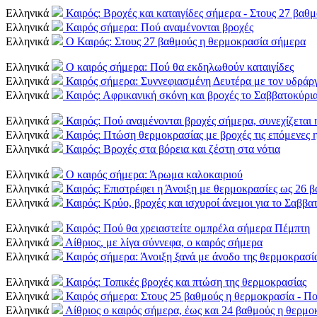
Ελληνικά
Καιρός: Βροχές και καταιγίδες σήμερα - Στους 27 βαθ
Ελληνικά
Καιρός σήμερα: Πού αναμένονται βροχές
Ελληνικά
Ο Καιρός: Στους 27 βαθμούς η θερμοκρασία σήμερα
Ελληνικά
Ο καιρός σήμερα: Πού θα εκδηλωθούν καταιγίδες
Ελληνικά
Καιρός σήμερα: Συννεφιασμένη Δευτέρα με τον υδράρ
Ελληνικά
Καιρός: Αφρικανική σκόνη και βροχές το Σαββατοκύρι
Ελληνικά
Καιρός: Πού αναμένονται βροχές σήμερα, συνεχίζεται 
Ελληνικά
Καιρός: Πτώση θερμοκρασίας με βροχές τις επόμενες 
Ελληνικά
Καιρός: Βροχές στα βόρεια και ζέστη στα νότια
Ελληνικά
Ο καιρός σήμερα: Άρωμα καλοκαιριού
Ελληνικά
Καιρός: Επιστρέφει η Άνοιξη με θερμοκρασίες ως 26 
Ελληνικά
Καιρός: Κρύο, βροχές και ισχυροί άνεμοι για το Σαββα
Ελληνικά
Καιρός: Πού θα χρειαστείτε ομπρέλα σήμερα Πέμπτη
Ελληνικά
Αίθριος, με λίγα σύννεφα, ο καιρός σήμερα
Ελληνικά
Καιρός σήμερα: Άνοιξη ξανά με άνοδο της θερμοκρασί
Ελληνικά
Καιρός: Τοπικές βροχές και πτώση της θερμοκρασίας
Ελληνικά
Καιρός σήμερα: Στους 25 βαθμούς η θερμοκρασία - Πο
Ελληνικά
Αίθριος ο καιρός σήμερα, έως και 24 βαθμούς η θερμο