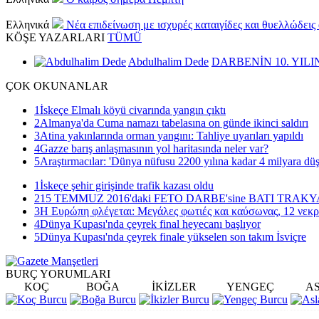
Ελληνικά
Νέα επιδείνωση με ισχυρές καταιγίδες και θυελλώδεις
KÖŞE
YAZARLARI
TÜMÜ
Abdulhalim Dede
DARBENİN 10. YILI
ÇOK
OKUNANLAR
1
İskeçe Elmalı köyü civarında yangın çıktı
2
Almanya'da Cuma namazı tabelasına on günde ikinci saldırı
3
Atina yakınlarında orman yangını: Tahliye uyarıları yapıldı
4
Gazze barış anlaşmasının yol haritasında neler var?
5
Araştırmacılar: 'Dünya nüfusu 2200 yılına kadar 4 milyara düş
1
İskeçe şehir girişinde trafik kazası oldu
2
15 TEMMUZ 2016'daki FETO DARBE'sine BATI TRAK
3
Η Ευρώπη φλέγεται: Μεγάλες φωτιές και καύσωνας, 12 νεκρ
4
Dünya Kupası'nda çeyrek final heyecanı başlıyor
5
Dünya Kupası'nda çeyrek finale yükselen son takım İsviçre
BURÇ
YORUMLARI
KOÇ
BOĞA
İKİZLER
YENGEÇ
A