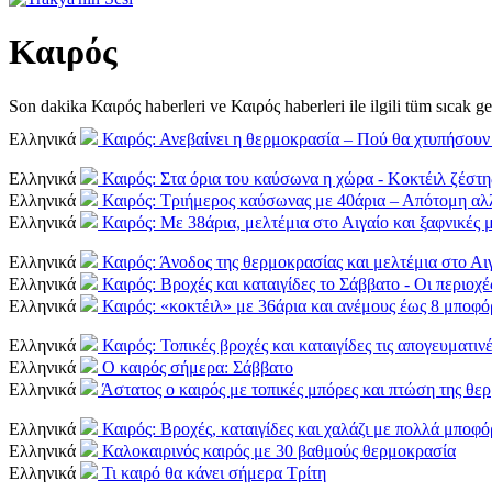
Καιρός
Son dakika Καιρός haberleri ve Καιρός haberleri ile ilgili tüm sıcak gel
Ελληνικά
Καιρός: Ανεβαίνει η θερμοκρασία – Πού θα χτυπήσουν
Ελληνικά
Καιρός: Στα όρια του καύσωνα η χώρα - Κοκτέιλ ζέστη
Ελληνικά
Καιρός: Τριήμερος καύσωνας με 40άρια – Απότομη αλ
Ελληνικά
Καιρός: Με 38άρια, μελτέμια στο Αιγαίο και ξαφνικές 
Ελληνικά
Καιρός: Άνοδος της θερμοκρασίας και μελτέμια στο Αι
Ελληνικά
Καιρός: Βροχές και καταιγίδες το Σάββατο - Οι περιοχέ
Ελληνικά
Καιρός: «κοκτέιλ» με 36άρια και ανέμους έως 8 μποφό
Ελληνικά
Καιρός: Τοπικές βροχές και καταιγίδες τις απογευματιν
Ελληνικά
Ο καιρός σήμερα: Σάββατο
Ελληνικά
Άστατος ο καιρός με τοπικές μπόρες και πτώση της θε
Ελληνικά
Καιρός: Βροχές, καταιγίδες και χαλάζι με πολλά μποφ
Ελληνικά
Καλοκαιρινός καιρός με 30 βαθμούς θερμοκρασία
Ελληνικά
Τι καιρό θα κάνει σήμερα Τρίτη