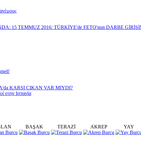
 ανέμους
NDA: 15 TEMMUZ 2016: TÜRKİYE'de FETO'nun DARBE GİRİ
meli'
YA'da KARŞI ÇIKAN VAR MIYDI?
οί στην Ισπανία
SLAN
BAŞAK
TERAZİ
AKREP
YAY