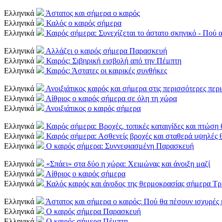
Ελληνικά
Άστατος και σήμερα ο καιρός
Ελληνικά
Καλός ο καιρός σήμερα
Ελληνικά
Καιρός σήμερα: Συνεχίζεται το άστατο σκηνικό - Πού 
Ελληνικά
Αλλάζει ο καιρός σήμερα Παρασκευή
Ελληνικά
Καιρός: Σιβηρική εισβολή από την Πέμπτη
Ελληνικά
Καιρός: Άστατες οι καιρικές συνθήκες
Ελληνικά
Ανοιξιάτικος καιρός και σήμερα στις περισσότερες περ
Ελληνικά
Αίθριος ο καιρός σήμερα σε όλη τη χώρα
Ελληνικά
Ανοιξιάτικος ο καιρός σήμερα
Ελληνικά
Καιρός σήμερα: Βροχές, τοπικές καταιγίδες και πτώση
Ελληνικά
Καιρός σήμερα: Ασθενείς βροχές και σταθερά υψηλές 
Ελληνικά
Ο καιρός σήμερα: Συννεφιασμένη Παρασκευή
Ελληνικά
«Σπάει» στα δύο η χώρα: Χειμώνας και άνοιξη μαζί
Ελληνικά
Αίθριος ο καιρός σήμερα
Ελληνικά
Καλός καιρός και άνοδος της θερμοκρασίας σήμερα Τρ
Ελληνικά
Άστατος και σήμερα ο καιρός: Πού θα πέσουν ισχυρές 
Ελληνικά
Ο καιρός σήμερα Παρασκευή
Ελληνικά
O καιρός σήμερα Πέμπτη