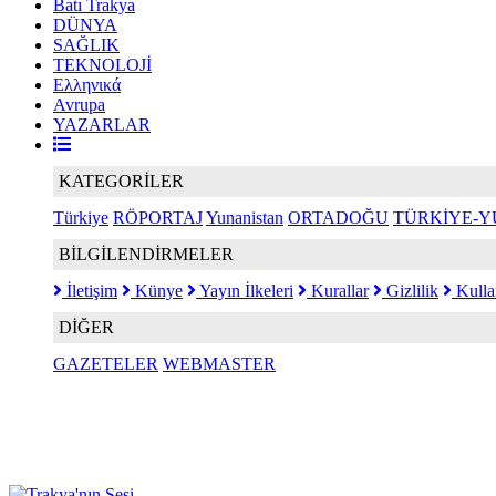
Batı Trakya
DÜNYA
SAĞLIK
TEKNOLOJİ
Ελληνικά
Avrupa
YAZARLAR
KATEGORİLER
Türkiye
RÖPORTAJ
Yunanistan
ORTADOĞU
TÜRKİYE-Y
BİLGİLENDİRMELER
İletişim
Künye
Yayın İlkeleri
Kurallar
Gizlilik
Kulla
DİĞER
GAZETELER
WEBMASTER