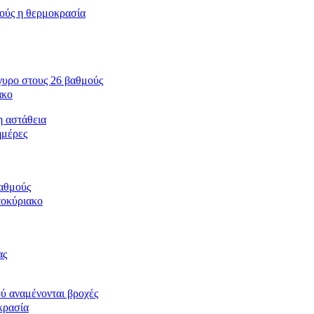
μούς η θερμοκρασία
γυρο στους 26 βαθμούς
ακο
η αστάθεια
ημέρες
βαθμούς
τοκύριακο
ας
ύ αναμένονται βροχές
κρασία