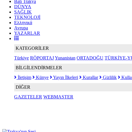
Batı Trakya
DÜNYA
SAĞLIK
TEKNOLOJİ
Ελληνικά
Avrupa
YAZARLAR
KATEGORİLER
Türkiye
RÖPORTAJ
Yunanistan
ORTADOĞU
TÜRKİYE-Y
BİLGİLENDİRMELER
İletişim
Künye
Yayın İlkeleri
Kurallar
Gizlilik
Kulla
DİĞER
GAZETELER
WEBMASTER