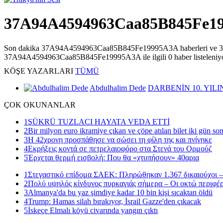
37A94A4594963Caa85B845Fe1
Son dakika 37A94A4594963Caa85B845Fe19995A3A haberleri ve 37A94
37A94A4594963Caa85B845Fe19995A3A ile ilgili 0 haber listeleniyo
KÖŞE
YAZARLARI
TÜMÜ
Abdulhalim Dede
DARBENİN 10. YILI
ÇOK
OKUNANLAR
1
ŞÜKRÜ TUZLACI HAYATA VEDA ETTİ
2
Bir milyon euro ikramiye çıkan ve çöpe atılan bilet iki gün so
3
Η 42χρονη προσπάθησε να σώσει τη φίλη της και πνίγηκε
4
Εκρήξεις κοντά σε πετρελαιοφόρο στα Στενά του Ορμούζ
5
Έρχεται θερμή εισβολή: Που θα «χτυπήσουν» 40αρια
1
Στεγαστικό επίδομα ΣΑΕΚ: Πληρώθηκαν 1.367 δικαιούχοι –
2
Πολύ υψηλός κίνδυνος πυρκαγιάς σήμερα – Οι οκτώ περιφέρ
3
Almanya'da bu yaz şimdiye kadar 10 bin kişi sıcaktan öldü
4
Trump: Hamas silah bırakıyor, İsrail Gazze'den çıkacak
5
İskeçe Elmalı köyü civarında yangın çıktı