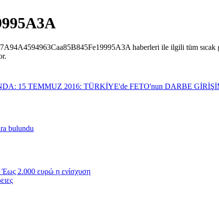
9995A3A
A4594963Caa85B845Fe19995A3A haberleri ile ilgili tüm sıcak geliş
r.
NDA: 15 TEMMUZ 2016: TÜRKİYE'de FETO'nun DARBE GİRİ
nra bulundu
 Έως 2.000 ευρώ η ενίσχυση
ειες