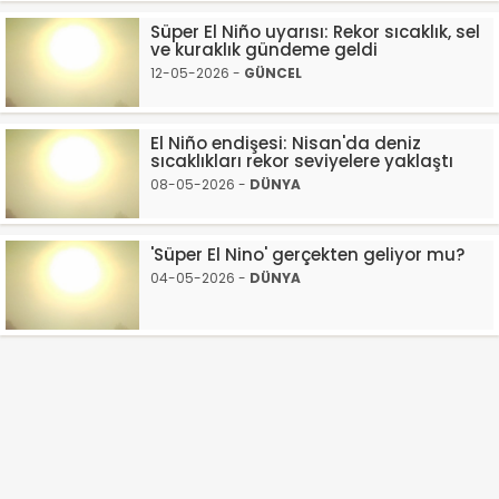
Süper El Niño uyarısı: Rekor sıcaklık, sel
ve kuraklık gündeme geldi
12-05-2026 -
GÜNCEL
El Niño endişesi: Nisan'da deniz
sıcaklıkları rekor seviyelere yaklaştı
08-05-2026 -
DÜNYA
'Süper El Nino' gerçekten geliyor mu?
04-05-2026 -
DÜNYA