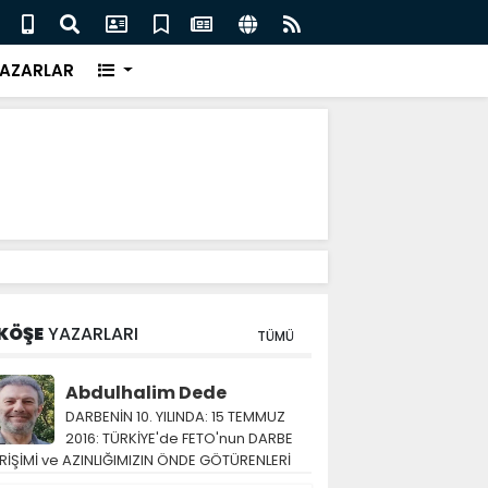
eri için İngiliz medyası ne diyor?
FIFA 
AZARLAR
KÖŞE
YAZARLARI
TÜMÜ
Abdulhalim Dede
DARBENİN 10. YILINDA: 15 TEMMUZ
2016: TÜRKİYE'de FETO'nun DARBE
RİŞİMİ ve AZINLIĞIMIZIN ÖNDE GÖTÜRENLERİ