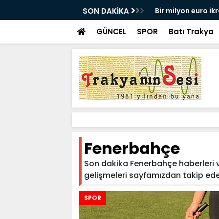
E UĞURLANDI!
SON DAKİKA
Bir milyon euro ik
bulundu
GÜNCEL
SPOR
Batı Trakya
Fenerbahçe
Son dakika Fenerbahçe haberleri ve
gelişmeleri sayfamızdan takip edebil
SPOR