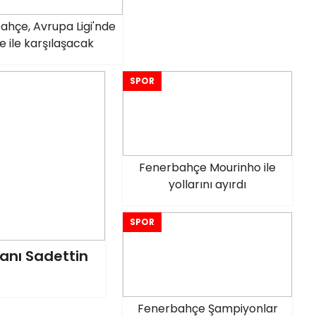
ahçe, Avrupa Ligi'nde
e ile karşılaşacak
SPOR
Fenerbahçe Mourinho ile
yollarını ayırdı
SPOR
anı Sadettin
Fenerbahçe Şampiyonlar