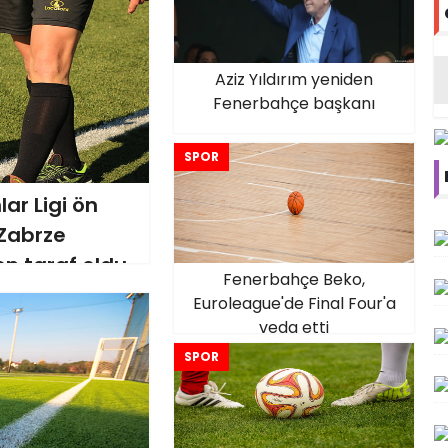
Aziz Yıldırım yeniden
Fenerbahçe başkanı
SPOR
ar Ligi ön
Zabrze
n taraf oldu
Fenerbahçe Beko,
Euroleague'de Final Four'a
veda etti
SPOR