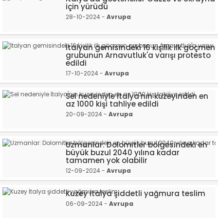
için yürüdü
28-10-2024 -
Avrupa
İtalyan gemisindeki 16 kişilik ilk göçmen
grubunun Arnavutluk'a varışı protesto
edildi
17-10-2024 -
Avrupa
Sel nedeniyle İtalya'nın kuzeyinden en
az 1000 kişi tahliye edildi
20-09-2024 -
Avrupa
Uzmanlar: Dolomitler bölgesindeki en
büyük buzul 2040 yılına kadar
tamamen yok olabilir
12-09-2024 -
Avrupa
Kuzey İtalya şiddetli yağmura teslim
06-09-2024 -
Avrupa