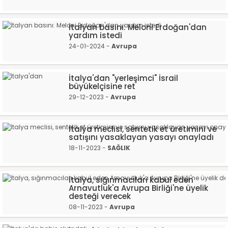
İtalyan basını: Meloni Erdoğan'dan
yardım istedi
24-01-2024 -
Avrupa
İtalya'dan "yerleşimci" İsrail
büyükelçisine ret
29-12-2023 -
Avrupa
İtalya meclisi, sentetik et üretimini ve
satışını yasaklayan yasayı onayladı
18-11-2023 -
SAĞLIK
İtalya, sığınmacıları kabul eden
Arnavutluk'a Avrupa Birliği'ne üyelik
desteği verecek
08-11-2023 -
Avrupa