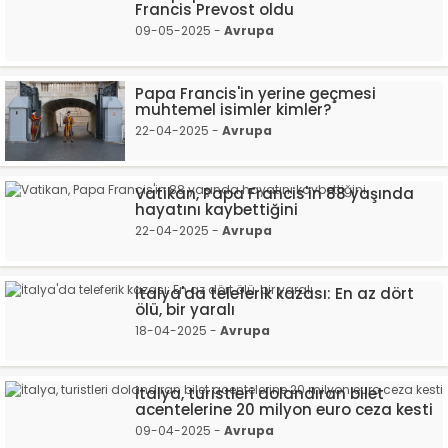
Francis Prevost oldu
09-05-2025 -
Avrupa
Papa Francis'in yerine geçmesi
muhtemel isimler kimler?
22-04-2025 -
Avrupa
Vatikan, Papa Francis'in 88 yaşında
hayatını kaybettiğini
22-04-2025 -
Avrupa
İtalya'da teleferik kazası: En az dört
ölü, bir yaralı
18-04-2025 -
Avrupa
İtalya, turistleri dolandıran bilet
acentelerine 20 milyon euro ceza kesti
09-04-2025 -
Avrupa