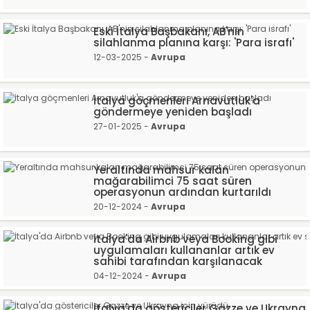
Eski İtalya Başbakanı, AB'nin
silahlanma planına karşı: 'Para israfı'
12-03-2025 -
Avrupa
İtalya göçmenleri Arnavutluk'a
göndermeye yeniden başladı
27-01-2025 -
Avrupa
Yeraltında mahsur kalan
mağarabilimci 75 saat süren
operasyonun ardından kurtarıldı
20-12-2024 -
Avrupa
İtalya'da Airbnb veya Booking gibi
uygulamaları kullananlar artık ev
sahibi tarafından karşılanacak
04-12-2024 -
Avrupa
İtalya'da göstericiler Gazze ve Ukrayna