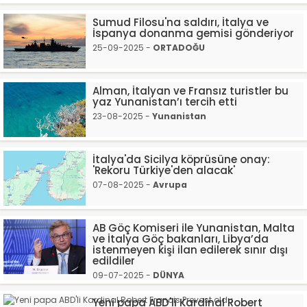
Sumud Filosu'na saldırı, İtalya ve
İspanya donanma gemisi gönderiyor
25-09-2025 -
ORTADOĞU
Alman, İtalyan ve Fransız turistler bu
yaz Yunanistan’ı tercih etti
23-08-2025 -
Yunanistan
İtalya'da Sicilya köprüsüne onay:
'Rekoru Türkiye'den alacak'
07-08-2025 -
Avrupa
AB Göç Komiseri ile Yunanistan, Malta
ve İtalya Göç bakanları, Libya’da
istenmeyen kişi ilan edilerek sınır dışı
edildiler
09-07-2025 -
DÜNYA
Yeni papa ABD'li Kardinal Robert