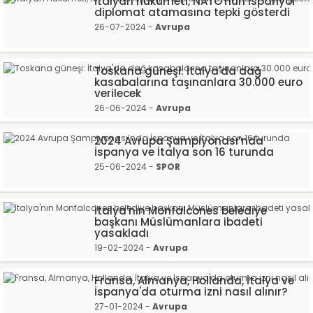
İtalyan hükümeti, NATO'nun İspanyol
diplomat atamasına tepki gösterdi
26-07-2024 -
Avrupa
Toskana güneşi: İtalya'da dağ
kasabalarına taşınanlara 30.000 euro
verilecek
26-06-2024 -
Avrupa
2024 Avrupa Şampiyonası’nda
İspanya ve İtalya son 16 turunda
25-06-2024 -
SPOR
İtalya'nın Monfalcones belediye
başkanı Müslümanlara ibadeti
yasakladı
19-02-2024 -
Avrupa
Fransa, Almanya, Hollanda, İtalya ve
İspanya'da oturma izni nasıl alınır?
27-01-2024 -
Avrupa