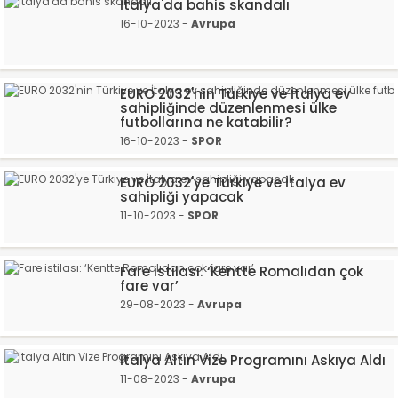
İtalya'da bahis skandalı
16-10-2023 -
Avrupa
EURO 2032'nin Türkiye ve İtalya ev
sahipliğinde düzenlenmesi ülke
futbollarına ne katabilir?
16-10-2023 -
SPOR
EURO 2032'ye Türkiye ve İtalya ev
sahipliği yapacak
11-10-2023 -
SPOR
Fare istilası: ‘Kentte Romalıdan çok
fare var’
29-08-2023 -
Avrupa
İtalya Altın Vize Programını Askıya Aldı
11-08-2023 -
Avrupa