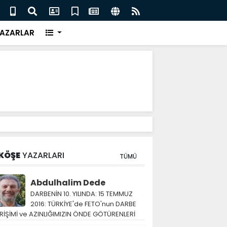
man Hürmüz Boğazı anlaşması hazırlığında
Bilim
AZARLAR
KÖŞE
YAZARLARI
TÜMÜ
Abdulhalim Dede
DARBENİN 10. YILINDA: 15 TEMMUZ
2016: TÜRKİYE'de FETO'nun DARBE
RİŞİMİ ve AZINLIĞIMIZIN ÖNDE GÖTÜRENLERİ