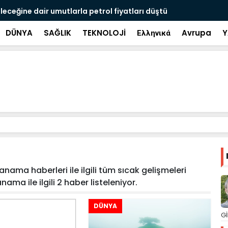
leceğine dair umutlarla petrol fiyatları düştü
İran ve Um
DÜNYA
SAĞLIK
TEKNOLOJİ
Ελληνικά
Avrupa
Y
ama haberleri ile ilgili tüm sıcak gelişmeleri
ama ile ilgili 2 haber listeleniyor.
DÜNYA
Gİ