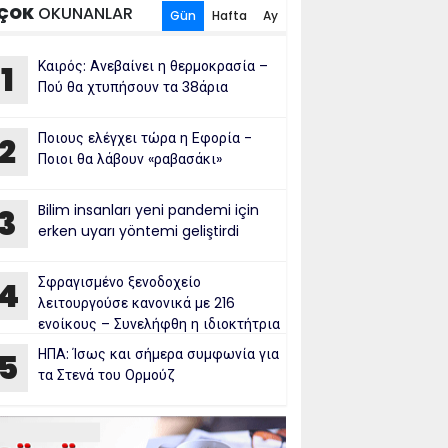
ÇOK
OKUNANLAR
Gün
Hafta
Ay
Καιρός: Ανεβαίνει η θερμοκρασία –
1
Πού θα χτυπήσουν τα 38άρια
Ποιους ελέγχει τώρα η Εφορία -
2
Ποιοι θα λάβουν «ραβασάκι»
Bilim insanları yeni pandemi için
3
erken uyarı yöntemi geliştirdi
Σφραγισμένο ξενοδοχείο
4
λειτουργούσε κανονικά με 216
ενοίκους – Συνελήφθη η ιδιοκτήτρια
ΗΠΑ: Ίσως και σήμερα συμφωνία για
5
τα Στενά του Ορμούζ