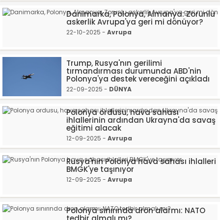
Danimarka, Polonya, Almanya: Zorunlu
askerlik Avrupa'ya geri mi dönüyor?
22-10-2025 -
Avrupa
Trump, Rusya'nın gerilimi
tırmandırması durumunda ABD'nin
Polonya'ya destek vereceğini açıkladı
22-09-2025 -
DÜNYA
Polonya ordusu, hava sahası
ihlallerinin ardından Ukrayna'da savaş
eğitimi alacak
12-09-2025 -
Avrupa
Rusya'nın Polonya hava sahası ihlalleri
BMGK'ye taşınıyor
12-09-2025 -
Avrupa
Polonya sınırında dron alarmı: NATO
tedbir almalı mı?