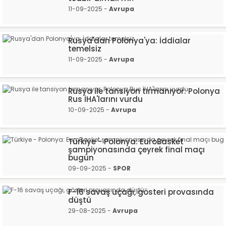
11-09-2025 -
Avrupa
Rusya'dan Polonya'ya: İddialar
temelsiz
11-09-2025 -
Avrupa
Rusya ile tansiyon tırmanıyor: Polonya
Rus İHA'larını vurdu
10-09-2025 -
Avrupa
Türkiye - Polonya: EuroBasket
şampiyonasında çeyrek final maçı
bugün
09-09-2025 -
SPOR
F-16 savaş uçağı, gösteri provasında
düştü
29-08-2025 -
Avrupa