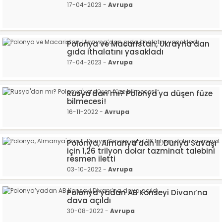
17-04-2023 -
Avrupa
Polonya ve Macaristan, Ukrayna’dan
gıda ithalatını yasakladı
17-04-2023 -
Avrupa
Rusya'dan mı? Polonya'ya düşen füze
bilmecesi!
16-11-2022 -
Avrupa
Polonya, Almanya'dan II. Dünya Savaşı
için 1,26 trilyon dolar tazminat talebini
resmen iletti
03-10-2022 -
Avrupa
Polonya’yadan AB Konseyi Divanı’na
dava açıldı
30-08-2022 -
Avrupa