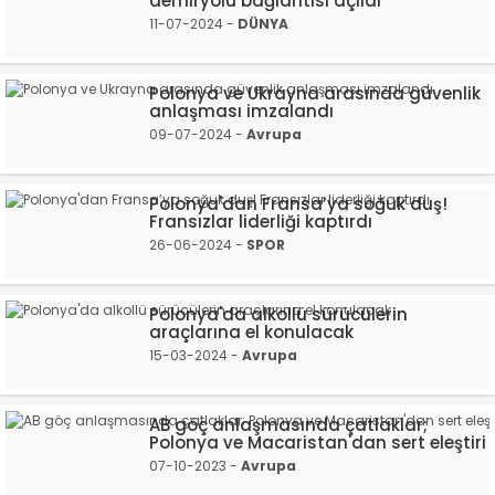
demiryolu bağlantısı açıldı
11-07-2024 -
DÜNYA
Polonya ve Ukrayna arasında güvenlik
anlaşması imzalandı
09-07-2024 -
Avrupa
Polonya'dan Fransa’ya soğuk duş!
Fransızlar liderliği kaptırdı
26-06-2024 -
SPOR
Polonya'da alkollü sürücülerin
araçlarına el konulacak
15-03-2024 -
Avrupa
AB göç anlaşmasında çatlaklar;
Polonya ve Macaristan'dan sert eleştiri
07-10-2023 -
Avrupa