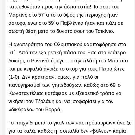
κατευθυνόταν προς την άδεια εστία! Το σουτ του
Μαρτίνς στο 57' από το ύψος της περιοχής ήταν
άστοχο, ενώ στο 59' ο Παβλένκα ήταν και πάλι σε
σωστή θέση μετά το δυνατό σουτ του Τσικίνιο.
Η ανωτερότητα του Ολυμπιακού καρποφόρησε στο
61΄. Από την εξαιρετική πάσα του Έσε στο δεύτερο
δοκάρι, ο Ροντινέι έφυγε... στην πλάτη του Μπάμπα
και με κεφαλιά άνοιξε το σκορ για τους Πειραιώτες
(1-0). Δεν κράτησαν, όμως, για πολύ οι
πανυγηρισμοί των γηπεδούχων, καθώς στο 69' ο
Κωνσταντέλιας κατάφερε με εξαιρετικό τρόπο να
νικήσει τον Τζολάκη και να ισοφαρίσει για τον
«δικέφαλο» του Βορρά.
Το παιχνίδι μετά το γκολ των «ασπρόμαυρων» άνοιξε
για τα καλά, καθώς η ισοπαλία δεν «βόλευε» καμία