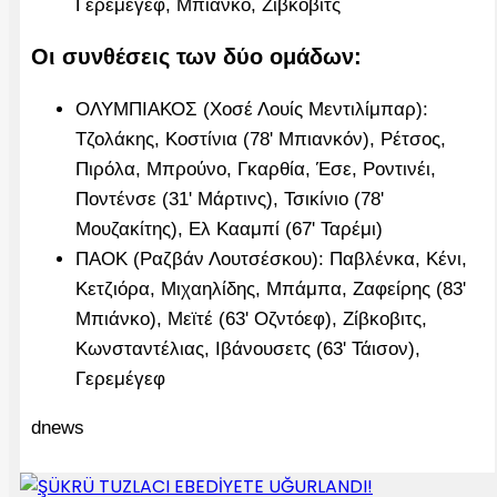
Γερεμέγεφ, Μπιάνκο, Ζίβκοβιτς
Οι συνθέσεις των δύο ομάδων:
ΟΛΥΜΠΙΑΚΟΣ (Χοσέ Λουίς Μεντιλίμπαρ):
Τζολάκης, Κοστίνια (78' Μπιανκόν), Ρέτσος,
Πιρόλα, Μπρούνο, Γκαρθία, Έσε, Ροντινέι,
Ποντένσε (31' Μάρτινς), Τσικίνιο (78'
Μουζακίτης), Ελ Κααμπί (67' Ταρέμι)
ΠΑΟΚ (Ραζβάν Λουτσέσκου): Παβλένκα, Κένι,
Κετζιόρα, Μιχαηλίδης, Μπάμπα, Ζαφείρης (83'
Μπιάνκο), Μεϊτέ (63' Οζντόεφ), Ζίβκοβιτς,
Κωνσταντέλιας, Ιβάνουσετς (63' Τάισον),
Γερεμέγεφ
dnews