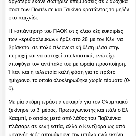
αργότερα έκανε σωτήριες επεμβάσεις σε διαδοχικά
σουτ των Ποντένσε και Τσικίνιο κρατώντας το μηδέν
στο παιχνίδι.
Η «απάντηση» του ΠΑΟΚ στις κλασικές ευκαιρίες
των «ερυθρόλευκων» ήρθε στο 28' με τον Κένι να
βρίσκεται σε πολύ πλεονεκτική θέση μέσα στην
περιοχή και να αστοχεί απελπιστικά, ενώ είχε
αποφύγει τον αντίπαλό του με ωραία προσποίηση.
Ήταν και η τελευταία καλή φάση για το πρώτο
ημίχρονο, το οποίο ολοκληρώθηκε χωρίς τέρματα (0-
0).
Με μία ακόμη τεράστια ευκαιρία για τον Ολυμπιακό
ξεκίνησε το β' μέρος. Πρωταγωνιστής και πάλι ο Ελ
Κααμπί, ο οποίος μετά από λάθος του Παβλένκα
πλάσαρε σε κενή εστία, αλλά ο Κεντζιόρα ως από
μηχανής θεός απομάκρυνε την μπάλα ενώ εκείνη