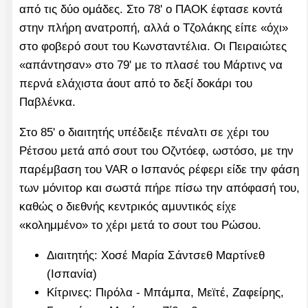
από τις δύο ομάδες. Στο 78' ο ΠΑΟΚ έφτασε κοντά
στην πλήρη ανατροπή, αλλά ο Τζολάκης είπε «όχι»
στο φοβερό σουτ του Κωνσταντέλια. Οι Πειραιώτες
«απάντησαν» στο 79' με το πλασέ του Μάρτινς να
περνά ελάχιστα άουτ από το δεξί δοκάρι του
Παβλένκα.
Στο 85' ο διαιτητής υπέδειξε πέναλτι σε χέρι του
Ρέτσου μετά από σουτ του Οζντόεφ, ωστόσο, με την
παρέμβαση του VAR ο Ισπανός ρέφερι είδε την φάση
των μόνιτορ και σωστά πήρε πίσω την απόφασή του,
καθώς ο διεθνής κεντρικός αμυντικός είχε
«κολημμένο» το χέρι μετά το σουτ του Ρώσου.
Διαιτητής: Χοσέ Μαρία Σάντσεθ Μαρτίνεθ
(Ισπανία)
Κίτρινες: Πιρόλα - Μπάμπα, Μεϊτέ, Ζαφείρης,