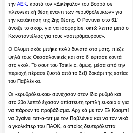
την
ΑΕΚ
, κρατά τον «Δικέφαλο» του Βορρά σε
πλεονεκτική θέση έναντι των «ερυθρόλευκων» για
την κατάκτηση της 2ης θέσης. Ο Ροντινέι στο 61'
άνοιξε το σκορ, για να ισοφαρίσει οκτώ λεπτά μετά ο
Κωνσταντέλιας για τους «ασπρόμαυρους».
Ο Ολυμπιακός μπήκε πολύ δυνατά στο ματς, πίεζε
ψηλά τους Θεσσαλονικείς και στο 6' έφτασε κοντά
στο γκολ. Το σουτ του Τσικίνιο, όμως, μέσα από την
περιοχή πέρασε ξυστά από το δεξί δοκάρι της εστίας
του Παβλένκα.
Οι «ερυθρόλευκοι» συνέχισαν στον ίδιο ρυθμό και
στο 23ο λεπτό έχασαν απίστευτη τριπλή ευκαιρία για
να πάρουν το προβάδισμα. Αρχικά με τον Ελ Κααμπί
να βγαίνει τετ-α-τετ με τον Παβλένκα και να τον νικά
ο γκολκίπερ του ΠΑΟΚ, ο οποίος δευτερόλεπτα