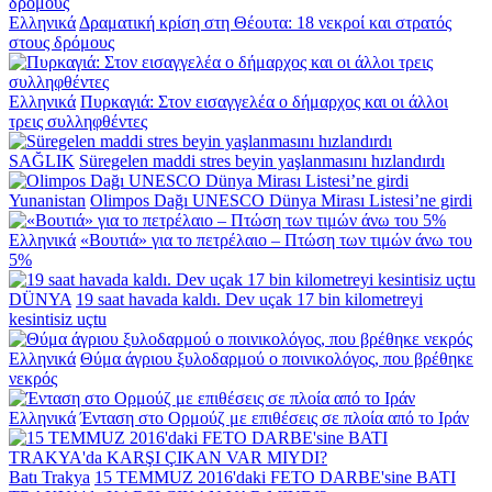
Ελληνικά
Δραματική κρίση στη Θέουτα: 18 νεκροί και στρατός
στους δρόμους
Ελληνικά
Πυρκαγιά: Στον εισαγγελέα ο δήμαρχος και οι άλλοι
τρεις συλληφθέντες
SAĞLIK
Süregelen maddi stres beyin yaşlanmasını hızlandırdı
Yunanistan
Olimpos Dağı UNESCO Dünya Mirası Listesi’ne girdi
Ελληνικά
«Βουτιά» για το πετρέλαιο – Πτώση των τιμών άνω του
5%
DÜNYA
19 saat havada kaldı. Dev uçak 17 bin kilometreyi
kesintisiz uçtu
Ελληνικά
Θύμα άγριου ξυλοδαρμού ο ποινικολόγος, που βρέθηκε
νεκρός
Ελληνικά
Ένταση στο Ορμούζ με επιθέσεις σε πλοία από το Ιράν
Batı Trakya
15 TEMMUZ 2016'daki FETO DARBE'sine BATI