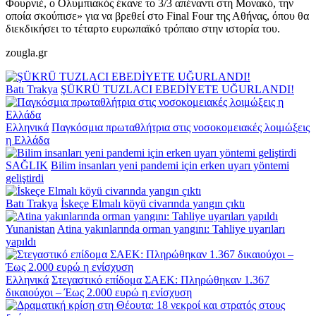
Φουρνιέ, ο Ολυμπιακός έκανε το 3/3 απέναντι στη Μονακό, την
οποία σκούπισε» για να βρεθεί στο Final Four της Αθήνας, όπου θα
διεκδικήσει το τέταρτο ευρωπαϊκό τρόπαιο στην ιστορία του.
zougla.gr
Batı Trakya
ŞÜKRÜ TUZLACI EBEDİYETE UĞURLANDI!
Ελληνικά
Παγκόσμια πρωταθλήτρια στις νοσοκομειακές λοιμώξεις
η Ελλάδα
SAĞLIK
Bilim insanları yeni pandemi için erken uyarı yöntemi
geliştirdi
Batı Trakya
İskeçe Elmalı köyü civarında yangın çıktı
Yunanistan
Atina yakınlarında orman yangını: Tahliye uyarıları
yapıldı
Ελληνικά
Στεγαστικό επίδομα ΣΑΕΚ: Πληρώθηκαν 1.367
δικαιούχοι – Έως 2.000 ευρώ η ενίσχυση