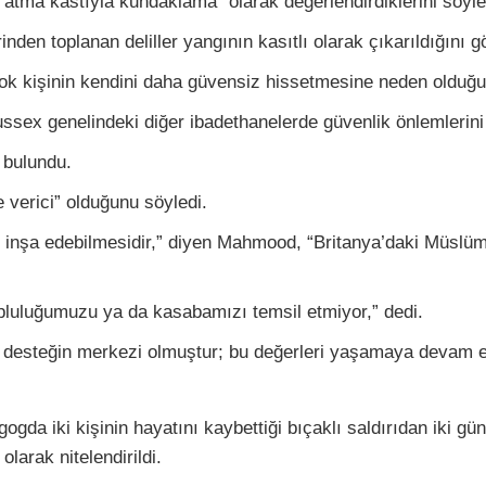
 atma kastıyla kundaklama” olarak değerlendirdiklerini söyle
den toplanan deliller yangının kasıtlı olarak çıkarıldığını gö
çok kişinin kendini daha güvensiz hissetmesine neden olduğun
ussex genelindeki diğer ibadethanelerde güvenlik önlemlerini a
a bulundu.
 verici” olduğunu söyledi.
s inşa edebilmesidir,” diyen Mahmood, “Britanya’daki Müslüman
pluluğumuzu ya da kasabamızı temsil etmiyor,” dedi.
ı desteğin merkezi olmuştur; bu değerleri yaşamaya devam 
da iki kişinin hayatını kaybettiği bıçaklı saldırıdan iki gü
olarak nitelendirildi.