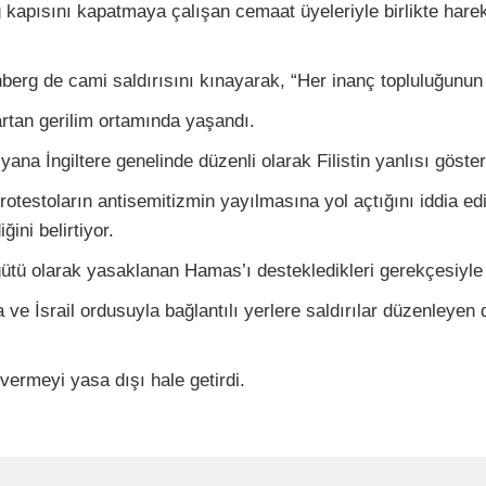
 kapısını kapatmaya çalışan cemaat üyeleriyle birlikte hareke
nberg de cami saldırısını kınayarak, “Her inanç topluluğunun
artan gerilim ortamında yaşandı.
na İngiltere genelinde düzenli olarak Filistin yanlısı gösteri
rotestoların antisemitizmin yayılmasına yol açtığını iddia edi
ğini belirtiyor.
örgütü olarak yasaklanan Hamas’ı destekledikleri gerekçesiyle 
na ve İsrail ordusuyla bağlantılı yerlere saldırılar düzenley
vermeyi yasa dışı hale getirdi.