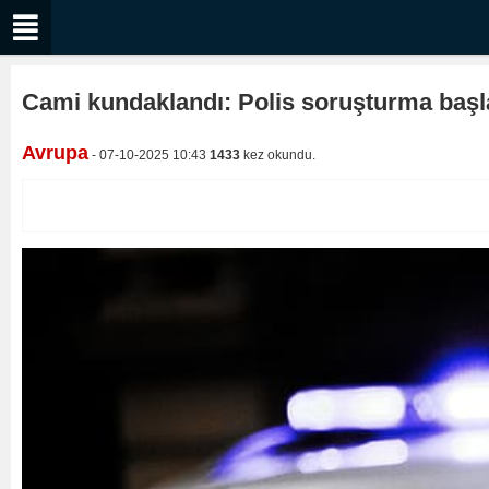
Cami kundaklandı: Polis soruşturma başla
Avrupa
- 07-10-2025 10:43
1433
kez okundu.