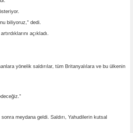
di.
steriyor.
u biliyoruz,” dedi.
rtırdıklarını açıkladı.
lara yönelik saldırılar, tüm Britanyalılara ve bu ülkenin
edeceğiz.”
n sonra meydana geldi. Saldırı, Yahudilerin kutsal