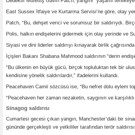
Dedektif Müfettiş Gavin Patch, yangını “yaşamı tehlikeye
East Sussex İtfaiye ve Kurtarma Servisi’ne göre, olay yerin
Patch, “Bu, dehşet verici ve sorumsuz bir saldırıydı. Bir
Polis, halkın endişelerini gidermek için olay yerinde ve S
Siyasi ve dini liderler saldırıyı kınayarak birlik çağrısınd
İçişleri Bakanı Shabana Mahmood saldırının “derin endişe
“Bu ülkenin en büyük gücü, birçok topluluktan tek bir ulu
kendisine yönelik saldırılardır,” ifadelerini kullandı.
Peacehaven Camii sözcüsü ise, “Bu nefret dolu eylem to
“Peacehaven her zaman nezaketin, saygının ve karşılıkl
Sinagog saldırısı
Cumartesi gecesi çıkan yangın, Manchester’daki bir sinagog
gününde gerçekleşti ve yetkililer tarafından terör saldırısı 