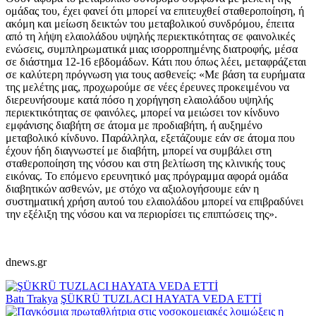
ομάδας του, έχει φανεί ότι μπορεί να επιτευχθεί σταθεροποίηση, ή
ακόμη και μείωση δεικτών του μεταβολικού συνδρόμου, έπειτα
από τη λήψη ελαιολάδου υψηλής περιεκτικότητας σε φαινολικές
ενώσεις, συμπληρωματικά μιας ισορροπημένης διατροφής, μέσα
σε διάστημα 12-16 εβδομάδων. Κάτι που όπως λέει, μεταφράζεται
σε καλύτερη πρόγνωση για τους ασθενείς: «Με βάση τα ευρήματα
της μελέτης μας, προχωρούμε σε νέες έρευνες προκειμένου να
διερευνήσουμε κατά πόσο η χορήγηση ελαιολάδου υψηλής
περιεκτικότητας σε φαινόλες, μπορεί να μειώσει τον κίνδυνο
εμφάνισης διαβήτη σε άτομα με προδιαβήτη, ή αυξημένο
μεταβολικό κίνδυνο. Παράλληλα, εξετάζουμε εάν σε άτομα που
έχουν ήδη διαγνωστεί με διαβήτη, μπορεί να συμβάλει στη
σταθεροποίηση της νόσου και στη βελτίωση της κλινικής τους
εικόνας. Το επόμενο ερευνητικό μας πρόγραμμα αφορά ομάδα
διαβητικών ασθενών, με στόχο να αξιολογήσουμε εάν η
συστηματική χρήση αυτού του ελαιολάδου μπορεί να επιβραδύνει
την εξέλιξη της νόσου και να περιορίσει τις επιπτώσεις της».
dnews.gr
Batı Trakya
ŞÜKRÜ TUZLACI HAYATA VEDA ETTİ