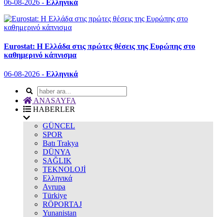
06-08-2026 -
Ελληνικά
Eurostat: Η Ελλάδα στις πρώτες θέσεις της Ευρώπης στο
καθημερινό κάπνισμα
06-08-2026 -
Ελληνικά
ANASAYFA
HABERLER
GÜNCEL
SPOR
Batı Trakya
DÜNYA
SAĞLIK
TEKNOLOJİ
Ελληνικά
Avrupa
Türkiye
RÖPORTAJ
Yunanistan