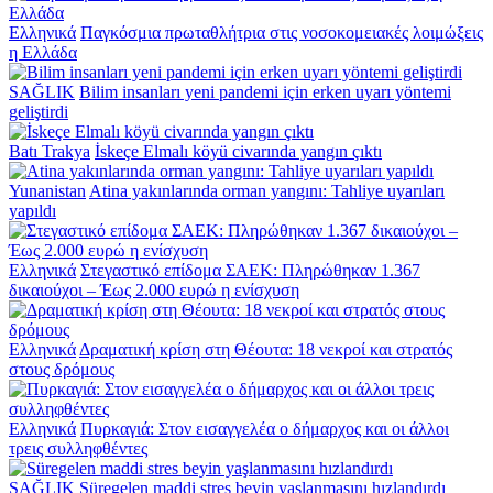
Ελληνικά
Παγκόσμια πρωταθλήτρια στις νοσοκομειακές λοιμώξεις
η Ελλάδα
SAĞLIK
Bilim insanları yeni pandemi için erken uyarı yöntemi
geliştirdi
Batı Trakya
İskeçe Elmalı köyü civarında yangın çıktı
Yunanistan
Atina yakınlarında orman yangını: Tahliye uyarıları
yapıldı
Ελληνικά
Στεγαστικό επίδομα ΣΑΕΚ: Πληρώθηκαν 1.367
δικαιούχοι – Έως 2.000 ευρώ η ενίσχυση
Ελληνικά
Δραματική κρίση στη Θέουτα: 18 νεκροί και στρατός
στους δρόμους
Ελληνικά
Πυρκαγιά: Στον εισαγγελέα ο δήμαρχος και οι άλλοι
τρεις συλληφθέντες
SAĞLIK
Süregelen maddi stres beyin yaşlanmasını hızlandırdı