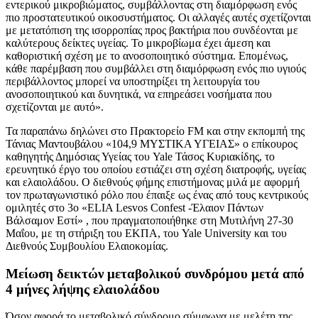
εντερικού μικροβιώματος, συμβάλλοντας στη διαμόρφωση ενός
πιο προστατευτικού οικοσυστήματος. Οι αλλαγές αυτές σχετίζονται
με μετατόπιση της ισορροπίας προς βακτήρια που συνδέονται με
καλύτερους δείκτες υγείας. Το μικροβίωμα έχει άμεση και
καθοριστική σχέση με το ανοσοποιητικό σύστημα. Επομένως,
κάθε παρέμβαση που συμβάλλει στη διαμόρφωση ενός πιο υγιούς
περιβάλλοντος μπορεί να υποστηρίξει τη λειτουργία του
ανοσοποιητικού και δυνητικά, να επηρεάσει νοσήματα που
σχετίζονται με αυτό».
Τα παραπάνω δηλώνει στο Πρακτορείο FM και στην εκπομπή της
Τάνιας Μαντουβάλου «104,9 ΜΥΣΤΙΚΑ ΥΓΕΙΑΣ» ο επίκουρος
καθηγητής Δημόσιας Υγείας του Yale Τάσος Κυριακίδης, το
ερευνητικό έργο του οποίου εστιάζει στη σχέση διατροφής, υγείας
και ελαιολάδου. Ο διεθνούς φήμης επιστήμονας μιλά με αφορμή
τον πρωταγωνιστικό ρόλο που έπαιξε ως ένας από τους κεντρικούς
ομιλητές στο 3o «ELIA Lesvos Confest -Έλαιον Πάντων
Βάλσαμον Εστί» , που πραγματοποιήθηκε στη Μυτιλήνη 27-30
Μαΐου, με τη στήριξη του ΕΚΠΑ, του Yale University και του
Διεθνούς Συμβουλίου Ελαιοκομίας.
Μείωση δεικτών μεταβολικού συνδρόμου μετά από
4 μήνες λήψης ελαιολάδου
Όσον αφορά το μεταβολικό σύνδρομο σύμφωνα με μελέτη της