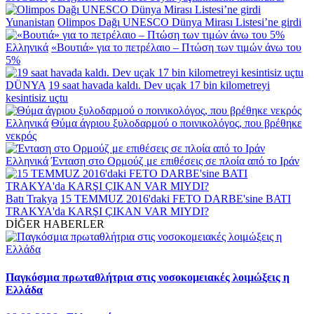
Yunanistan
Olimpos Dağı UNESCO Dünya Mirası Listesi’ne girdi
Ελληνικά
«Βουτιά» για το πετρέλαιο – Πτώση των τιμών άνω του
5%
DÜNYA
19 saat havada kaldı. Dev uçak 17 bin kilometreyi
kesintisiz uçtu
Ελληνικά
Θύμα άγριου ξυλοδαρμού ο ποινικολόγος, που βρέθηκε
νεκρός
Ελληνικά
Ένταση στο Ορμούζ με επιθέσεις σε πλοία από το Ιράν
Batı Trakya
15 TEMMUZ 2016'daki FETO DARBE'sine BATI
TRAKYA'da KARŞI ÇIKAN VAR MIYDI?
DİĞER HABERLER
Παγκόσμια πρωταθλήτρια στις νοσοκομειακές λοιμώξεις η
Ελλάδα