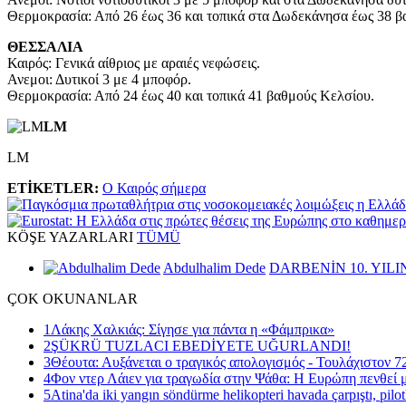
Θερμοκρασία: Από 26 έως 36 και τοπικά στα Δωδεκάνησα έως 38 β
ΘΕΣΣΑΛΙΑ
Καιρός: Γενικά αίθριος με αραιές νεφώσεις.
Ανεμοι: Δυτικοί 3 με 4 μποφόρ.
Θερμοκρασία: Από 24 έως 40 και τοπικά 41 βαθμούς Κελσίου.
LM
LM
ETİKETLER:
Ο Καιρός σήμερα
KÖŞE
YAZARLARI
TÜMÜ
Abdulhalim Dede
DARBENİN 10. YILI
ÇOK
OKUNANLAR
1
Λάκης Χαλκιάς: Σίγησε για πάντα η «Φάμπρικα»
2
ŞÜKRÜ TUZLACI EBEDİYETE UĞURLANDI!
3
Θέουτα: Αυξάνεται ο τραγικός απολογισμός - Τουλάχιστον 72
4
Φον ντερ Λάιεν για τραγωδία στην Ψάθα: Η Ευρώπη πενθεί μ
5
Atina'da iki yangın söndürme helikopteri havada çarpıştı, pilot