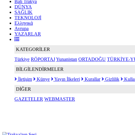
Batı Trakya
DÜNYA
SAĞLIK
TEKNOLOJİ
Ελληνικά
Avrupa
YAZARLAR
KATEGORİLER
Türkiye
RÖPORTAJ
Yunanistan
ORTADOĞU
TÜRKİYE-Y
BİLGİLENDİRMELER
İletişim
Künye
Yayın İlkeleri
Kurallar
Gizlilik
Kulla
DİĞER
GAZETELER
WEBMASTER