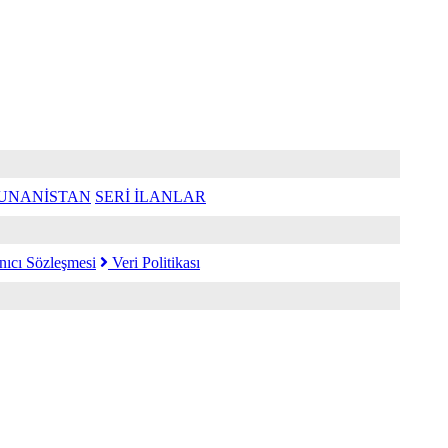
UNANİSTAN
SERİ İLANLAR
nıcı Sözleşmesi
Veri Politikası