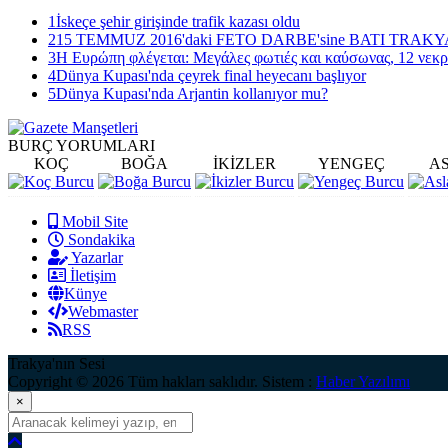
1
İskeçe şehir girişinde trafik kazası oldu
2
15 TEMMUZ 2016'daki FETO DARBE'sine BATI TRAK
3
Η Ευρώπη φλέγεται: Μεγάλες φωτιές και καύσωνας, 12 νεκρ
4
Dünya Kupası'nda çeyrek final heyecanı başlıyor
5
Dünya Kupası'nda Arjantin kollanıyor mu?
BURÇ
YORUMLARI
KOÇ
BOĞA
İKİZLER
YENGEÇ
A
Mobil Site
Sondakika
Yazarlar
İletişim
Künye
Webmaster
RSS
Trakya'nın Sesi
Copyright © 2026 Tüm hakları saklıdır. Sistem :
Haber Yazılımı
×