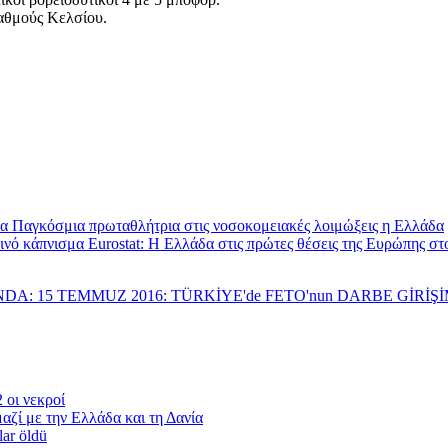
αθμούς Κελσίου.
Παγκόσμια πρωταθλήτρια στις νοσοκομειακές λοιμώξεις η Ελλάδα
Eurostat: Η Ελλάδα στις πρώτες θέσεις της Ευρώπης σ
NDA: 15 TEMMUZ 2016: TÜRKİYE'de FETO'nun DARBE GİRİ
 οι νεκροί
αζί με την Ελλάδα και τη Δανία
lar öldü