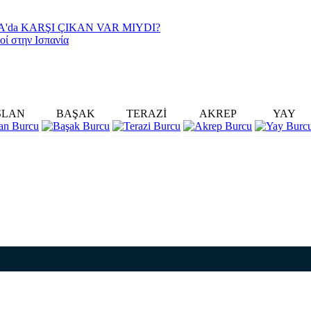
YA'da KARŞI ÇIKAN VAR MIYDI?
οί στην Ισπανία
SLAN
BAŞAK
TERAZİ
AKREP
YAY