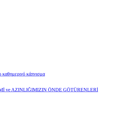
το καθημερινό κάπνισμα
ŞİMİ ve AZINLIĞIMIZIN ÖNDE GÖTÜRENLERİ