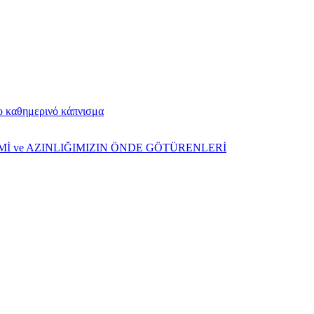
το καθημερινό κάπνισμα
ŞİMİ ve AZINLIĞIMIZIN ÖNDE GÖTÜRENLERİ