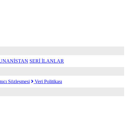
UNANİSTAN
SERİ İLANLAR
nıcı Sözleşmesi
Veri Politikası