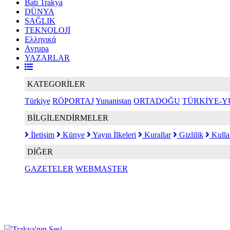
Batı Trakya
DÜNYA
SAĞLIK
TEKNOLOJİ
Ελληνικά
Avrupa
YAZARLAR
KATEGORİLER
Türkiye
RÖPORTAJ
Yunanistan
ORTADOĞU
TÜRKİYE-Y
BİLGİLENDİRMELER
İletişim
Künye
Yayın İlkeleri
Kurallar
Gizlilik
Kulla
DİĞER
GAZETELER
WEBMASTER