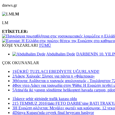
dnews.gr
LM
LM
ETİKETLER:
KÖŞE
YAZARLARI
TÜMÜ
Abdulhalim Dede
DARBENİN 10. YILI
ÇOK
OKUNANLAR
1
ŞÜKRÜ TUZLACI EBEDİYETE UĞURLANDI!
2
Λάκης Χαλκιάς: Σίγησε για πάντα η «Φάμπρικα»
3
Θέουτα: Αυξάνεται ο τραγικός απολογισμός - Τουλάχιστον 72
4
Φον ντερ Λάιεν για τραγωδία στην Ψάθα: Η Ευρώπη πενθεί μ
5
Atina'da iki yangın söndürme helikopteri havada çarpıştı, pilot
1
İskeçe şehir girişinde trafik kazası oldu
2
15 TEMMUZ 2016'daki FETO DARBE'sine BATI TRAK
3
Η Ευρώπη φλέγεται: Μεγάλες φωτιές και καύσωνας, 12 νεκρ
4
Dünya Kupası'nda çeyrek final heyecanı başlıyor