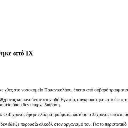
θηκε από ΙΧ
ηκε χθες στο νοσοκομείο Παπανικολάου, έπειτα από σοβαρό τραυματ
8χρονος και κινούνταν στην οδό Εγνατία, συγκρούστηκε -στο ύψος της 
σημείο όπου δεν υπήρχε διάβαση.
υ. Ο 45χρονος έφερε ελαφρά τραύματα, ωστόσο ο 32χρονος υπέστη σ
δεν έδειξε παρουσία αλκοόλ στον οργανισμό του. Για το περιστατικό 