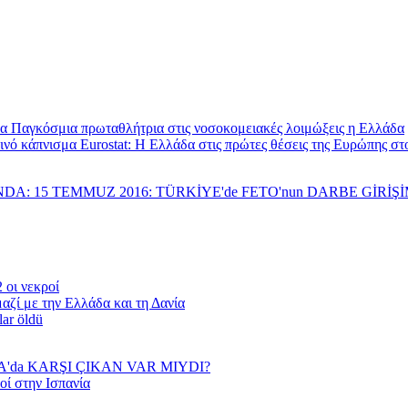
Παγκόσμια πρωταθλήτρια στις νοσοκομειακές λοιμώξεις η Ελλάδα
Eurostat: Η Ελλάδα στις πρώτες θέσεις της Ευρώπης σ
NDA: 15 TEMMUZ 2016: TÜRKİYE'de FETO'nun DARBE GİRİ
 οι νεκροί
αζί με την Ελλάδα και τη Δανία
lar öldü
YA'da KARŞI ÇIKAN VAR MIYDI?
οί στην Ισπανία