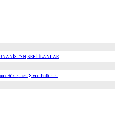
UNANİSTAN
SERİ İLANLAR
nıcı Sözleşmesi
Veri Politikası