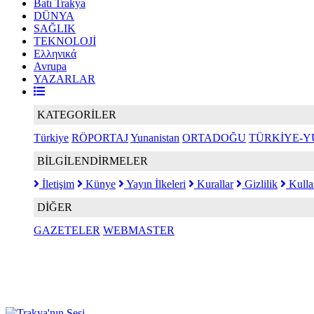
Batı Trakya
DÜNYA
SAĞLIK
TEKNOLOJİ
Ελληνικά
Avrupa
YAZARLAR
KATEGORİLER
Türkiye
RÖPORTAJ
Yunanistan
ORTADOĞU
TÜRKİYE-Y
BİLGİLENDİRMELER
İletişim
Künye
Yayın İlkeleri
Kurallar
Gizlilik
Kulla
DİĞER
GAZETELER
WEBMASTER