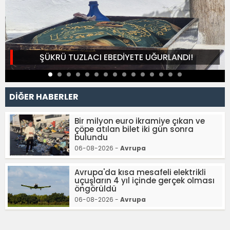
ŞÜKRÜ TUZLACI EBEDİYETE UĞURLANDI!
DİĞER HABERLER
Bir milyon euro ikramiye çıkan ve
çöpe atılan bilet iki gün sonra
bulundu
06-08-2026 -
Avrupa
Avrupa'da kısa mesafeli elektrikli
uçuşların 4 yıl içinde gerçek olması
öngörüldü
06-08-2026 -
Avrupa