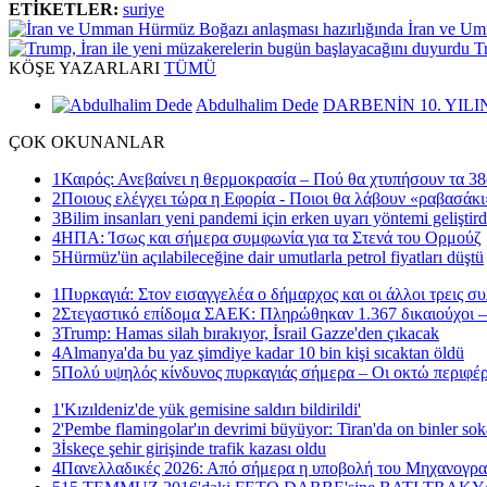
ETİKETLER:
suriye
İran ve Um
T
KÖŞE
YAZARLARI
TÜMÜ
Abdulhalim Dede
DARBENİN 10. YILI
ÇOK
OKUNANLAR
1
Καιρός: Ανεβαίνει η θερμοκρασία – Πού θα χτυπήσουν τα 38
2
Ποιους ελέγχει τώρα η Εφορία - Ποιοι θα λάβουν «ραβασάκι
3
Bilim insanları yeni pandemi için erken uyarı yöntemi geliştird
4
ΗΠΑ: Ίσως και σήμερα συμφωνία για τα Στενά του Ορμούζ
5
Hürmüz'ün açılabileceğine dair umutlarla petrol fiyatları düştü
1
Πυρκαγιά: Στον εισαγγελέα ο δήμαρχος και οι άλλοι τρεις σ
2
Στεγαστικό επίδομα ΣΑΕΚ: Πληρώθηκαν 1.367 δικαιούχοι –
3
Trump: Hamas silah bırakıyor, İsrail Gazze'den çıkacak
4
Almanya'da bu yaz şimdiye kadar 10 bin kişi sıcaktan öldü
5
Πολύ υψηλός κίνδυνος πυρκαγιάς σήμερα – Οι οκτώ περιφέρ
1
'Kızıldeniz'de yük gemisine saldırı bildirildi'
2
'Pembe flamingolar'ın devrimi büyüyor: Tiran'da on binler sok
3
İskeçe şehir girişinde trafik kazası oldu
4
Πανελλαδικές 2026: Από σήμερα η υποβολή του Μηχανογρ