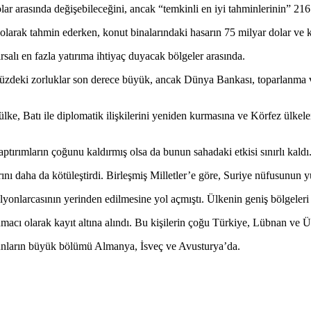
ar arasında değişebileceğini, ancak “temkinli en iyi tahminlerinin” 216 
 olarak tahmin ederken, konut binalarındaki hasarın 75 milyar dolar ve k
alı en fazla yatırıma ihtiyaç duyacak bölgeler arasında.
eki zorluklar son derece büyük, ancak Dünya Bankası, toparlanma ve 
e, Batı ile diplomatik ilişkilerini yeniden kurmasına ve Körfez ülkele
ırımların çoğunu kaldırmış olsa da bunun sahadaki etkisi sınırlı kaldı
ını daha da kötüleştirdi. Birleşmiş Milletler’e göre, Suriye nüfusunun y
lyonlarcasının yerinden edilmesine yol açmıştı. Ülkenin geniş bölgeleri
ınmacı olarak kayıt altına alındı. Bu kişilerin çoğu Türkiye, Lübnan ve
 bunların büyük bölümü Almanya, İsveç ve Avusturya’da.