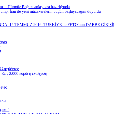
man Hürmüz Boğazı anlaşması hazırlığında
rump, İran ile yeni müzakerelerin bugün başlayacağını duyurdu
NDA: 15 TEMMUZ 2016: TÜRKİYE'de FETO'nun DARBE GİRİ
άρια
»
i
υλληφθέντες
 Έως 2.000 ευρώ η ενίσχυση
ειες
akta
αφικού