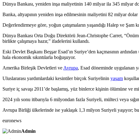
Dünya Bankası, yeniden inşa maliyetinin 140 milyar ila 345 milyar dol
Banka, altyapının yeniden inşa edilmesinin maliyetini 82 milyar dolar
Değerlendirmeye göre, yoğun çatışmaların yaşandığı Halep ve Şam kırs
Dünya Bankası Orta Doğu Direktörü Jean-Christophe Carret, “Önümüzd
birlikte çalışmaya hazır,” ifadelerini kullandı.
Eski Devlet Başkanı Beşşar Esad’ın Suriye’den kaçmasının ardından ülk
hala ekonomik sıkıntılarla boğuşuyor.
Amerika Birleşik Devletleri ve
Avrupa
, Esad döneminde uygulanan yapt
Uluslararası yardımlardaki kesintiler birçok Suriyelinin
yaşam
koşullar
Suriye iç savaşı 2011’de başlamış, yüz binlerce kişinin ölümüne ve mi
2024 yılı sonu itibarıyla 6 milyondan fazla Suriyeli, mülteci veya sığ
Avrupa Birliği ülkelerinde ise yaklaşık 1,3 milyon Suriyeli yaşıyor;
euronews
Admin