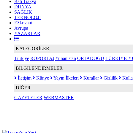
Batı Trakya
DÜNYA
SAĞLIK
TEKNOLOJİ
Ελληνικά
Avrupa
YAZARLAR
KATEGORİLER
Türkiye
RÖPORTAJ
Yunanistan
ORTADOĞU
TÜRKİYE-Y
BİLGİLENDİRMELER
İletişim
Künye
Yayın İlkeleri
Kurallar
Gizlilik
Kulla
DİĞER
GAZETELER
WEBMASTER