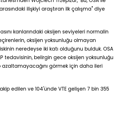
tanesi'nden Wojciech Trzepizur, "Bu, OSA ile
asındaki ilişkiyi araştıran ilk çalışma" diye
asını kanlarındaki oksijen seviyeleri normalin
eçirenlerin, oksijen yoksunluğu olmayan
riskinin neredeyse iki katı olduğunu bulduk. OSA
AP tedavisinin, belirgin gece oksijen yoksunluğu
ıp azaltamayacağını görmek için daha ileri
 takip edilen ve 104'ünde VTE gelişen 7 bin 355