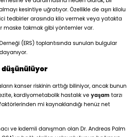
emesine ve daralmasına neden olarak, bir
ayı kesintiye uğratıyor. Özellikle de aşırı kilolu
yici tedbirler arasında kilo vermek veya yatakta
ir maske takmak gibi yöntemler var.
erneği (ERS) toplantısında sunulan bulgular
dayanıyor.
ğı düşünülüyor
arın kanser riskinin arttığı biliniyor, ancak bunun
zite, kardiyometabolik hastalık ve
yaşam
tarzı
risk faktörlerinden mi kaynaklandığı henüz net
macı ve kıdemli danışman olan Dr. Andreas Palm