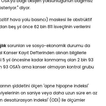
, OSA'ya bağlı oksijen yoksunluğunun bağımsız
steriyor." diyor.
ozitif hava yolu basıncı) maskesi ile obstrüktif
 beş yıl önce 62 bin 811 İsveçlinin verilerini
lık
sorunları ve sosyo-ekonomik durumu da
l Kanser Kayıt Defterinden alınan bilgilerle
hisi 5 yıl öncesine kadar konmamış olan 2 bin 93
bin 93 OSA'lı ama kanser olmayan kontrol grubu
rının şiddetini ölçen 'apne hipopne indeksi'
viyelerinin on saniye veya daha uzun süre en az
n desatürasyon indeksi' (ODI) ile ölçümler