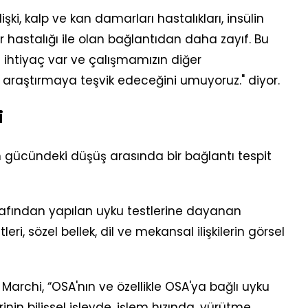
şki, kalp ve kan damarları hastalıkları, insülin
r hastalığı ile olan bağlantıdan daha zayıf. Bu
ihtiyaç var ve çalışmamızın diğer
 araştırmaya teşvik edeceğini umuyoruz." diyor.
i
in gücündeki düşüş arasında bir bağlantı tespit
arafından yapılan uyku testlerine dayanan
eri, sözel bellek, dil ve mekansal ilişkilerin görsel
 Marchi, “OSA'nın ve özellikle OSA'ya bağlı uyku
inin bilişsel işlevde, işlem hızında, yürütme