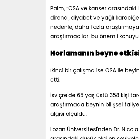
Palm, “OSA ve kanser arasındaki ili
direnci, diyabet ve yağlı karaciğe
nedenle, daha fazla araştırmaya 
araştırmacıları bu önemli konuyu
Horlamanın beyne etkis
İkinci bir çalışma ise OSA ile bey
etti.
İsviçre'de 65 yaş üstü 358 kişi t
araştırmada beynin bilişsel faliyetl
algısı ölçüldü.
Lozan Üniversitesi'nden Dr. Nicola
sırasındaki düşük oksijen seviyeler