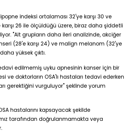
hipopne indeksi ortalaması 32'ye karşı 30 ve
karşı 26 ile ölçüldüğü üzere, biraz daha şiddetli
yor. "Alt grupların daha ileri analizinde, akciğer
kanseri (28'e karşı 24) ve malign melanom (32'ye
daha yüksek çıktı.
edavi edilmemiş uyku apnesinin kanser için bir
esi ve doktorların OSA'lı hastaları tedavi ederken
arı gerektiğini vurguluyor" şeklinde yorum
OSA hastalarını kapsayacak şekilde
arımız tarafından doğrulanmamakta veya
.