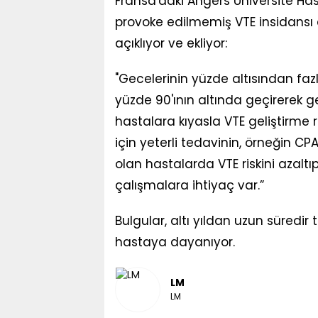
Fransa'daki Angers Üniversite Has
provoke edilmemiş VTE insidansı ar
açıklıyor ve ekliyor:
"Gecelerinin yüzde altısından fazl
yüzde 90'ının altında geçirerek g
hastalara kıyasla VTE geliştirme 
için yeterli tedavinin, örneğin CP
olan hastalarda VTE riskini azalt
çalışmalara ihtiyaç var.”
Bulgular, altı yıldan uzun süredir
hastaya dayanıyor.
LM
LM