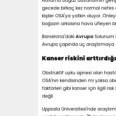
Horlama boğaz duvarlarının gevş
gecede birkaç kez normal nefes alm
kişiler OSA'ya yatkın oluyor. Önle
boğazın arkasına hava üfleyen b
Barselona'daki
Avrupa
Solunum D
Avrupa çapında üç araştırmaya 
Kanser riskini arttırdı
Obstrüktif uyku apnesi olan hastal
OSA'nın kendisinden mi yoksa obe
faktörleri gibi kanser için ilgili 
değil.
Uppsala Üniversitesi'nde araştır