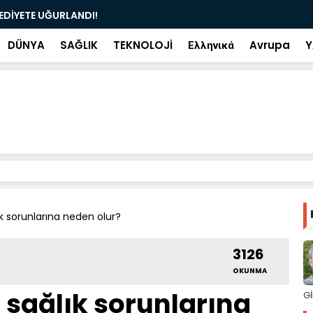
ramiye çıkan ve çöpe atılan bilet iki gün sonra
Salah transf
DÜNYA
SAĞLIK
TEKNOLOJİ
Ελληνικά
Avrupa
Y
k sorunlarına neden olur?
3126
OKUNMA
sağlık sorunlarına
Gİ