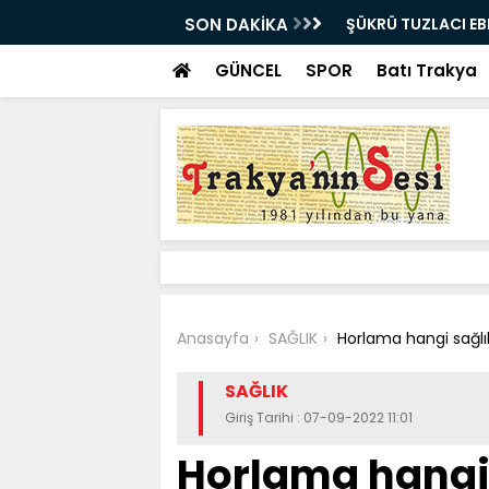
E UĞURLANDI!
SON DAKİKA
Bir milyon euro ik
bulundu
GÜNCEL
SPOR
Batı Trakya
Anasayfa
SAĞLIK
Horlama hangi sağlı
SAĞLIK
Giriş Tarihi : 07-09-2022 11:01
Horlama hangi 