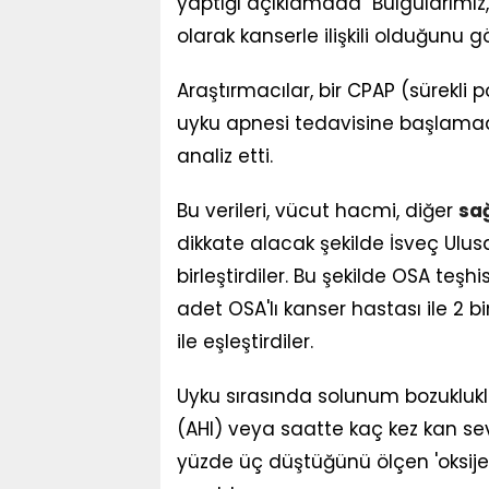
yaptığı açıklamada "Bulgularımız
olarak kanserle ilişkili olduğunu gö
Araştırmacılar, bir CPAP (sürekli p
uyku apnesi tedavisine başlamadan
analiz etti.
Bu verileri, vücut hacmi, diğer
sağ
dikkate alacak şekilde İsveç Ulusa
birleştirdiler. Bu şekilde OSA teş
adet OSA'lı kanser hastası ile 2 
ile eşleştirdiler.
Uyku sırasında solunum bozuklukla
(AHI) veya saatte kaç kez kan se
yüzde üç düştüğünü ölçen 'oksije