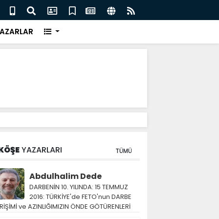
eri için İngiliz medyası ne diyor?
FIFA 
AZARLAR
KÖŞE
YAZARLARI
TÜMÜ
Abdulhalim Dede
DARBENİN 10. YILINDA: 15 TEMMUZ
2016: TÜRKİYE'de FETO'nun DARBE
RİŞİMİ ve AZINLIĞIMIZIN ÖNDE GÖTÜRENLERİ