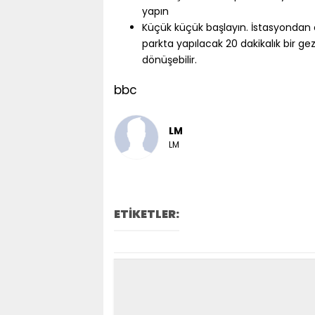
yapın
Küçük küçük başlayın. İstasyondan o
parkta yapılacak 20 dakikalık bir ge
dönüşebilir.
bbc
LM
LM
ETİKETLER: