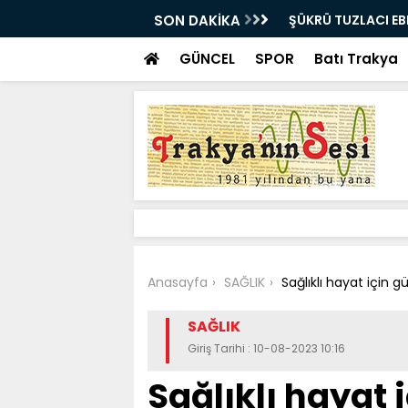
E UĞURLANDI!
SON DAKİKA
Bir milyon euro ik
bulundu
GÜNCEL
SPOR
Batı Trakya
Anasayfa
SAĞLIK
Sağlıklı hayat için
SAĞLIK
Giriş Tarihi : 10-08-2023 10:16
Sağlıklı hayat 