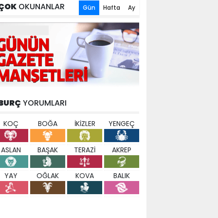
ÇOK
OKUNANLAR
Gün
Hafta
Ay
BURÇ
YORUMLARI
KOÇ
BOĞA
İKİZLER
YENGEÇ
ASLAN
BAŞAK
TERAZİ
AKREP
YAY
OĞLAK
KOVA
BALIK