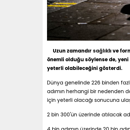
Uzun zamandır
sağlık
lı ve fo
önemli olduğu söylense de, yeni 
yeterli olabileceğini gösterdi.
Dünya genelinde 226 binden fazla 
adımın herhangi bir nedenden do
için yeterli olacağı sonucuna ulaş
2 bin 300'ün üzerinde atılacak a
4 bin adımın üzerinde 20 bin adı