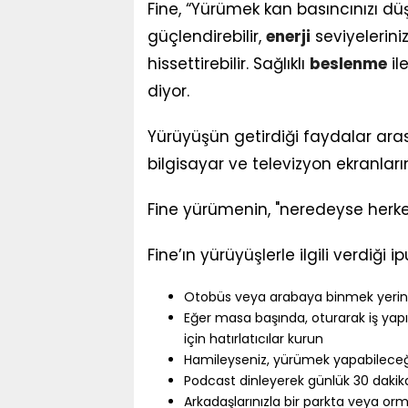
Fine, “Yürümek kan basıncınızı düşü
güçlendirebilir,
enerji
seviyeleriniz
hissettirebilir. Sağlıklı
beslenme
il
diyor.
Yürüyüşün getirdiği faydalar aras
bilgisayar ve televizyon ekranlar
Fine yürümenin, "neredeyse herkes
Fine’ın yürüyüşlerle ilgili verdiği ip
Otobüs veya arabaya binmek yerine
Eğer masa başında, oturarak iş yapıy
için hatırlatıcılar kurun
Hamileyseniz, yürümek yapabileceğin
Podcast dinleyerek günlük 30 dakika
Arkadaşlarınızla bir parkta veya or