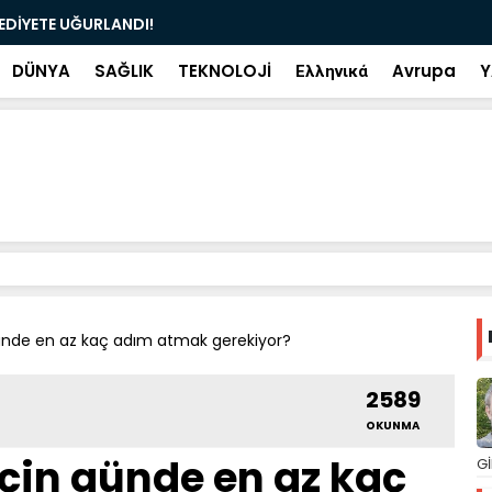
ramiye çıkan ve çöpe atılan bilet iki gün sonra
Salah transf
DÜNYA
SAĞLIK
TEKNOLOJİ
Ελληνικά
Avrupa
Y
 günde en az kaç adım atmak gerekiyor?
2589
OKUNMA
için günde en az kaç
Gİ