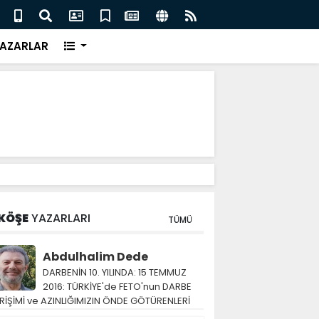
eri için İngiliz medyası ne diyor?
FIFA 
AZARLAR
KÖŞE
YAZARLARI
TÜMÜ
Abdulhalim Dede
DARBENİN 10. YILINDA: 15 TEMMUZ
2016: TÜRKİYE'de FETO'nun DARBE
RİŞİMİ ve AZINLIĞIMIZIN ÖNDE GÖTÜRENLERİ