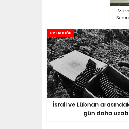
Marm
Sumud
ORTADOĞU
İsrail ve Lübnan arasında
gün daha uzatı