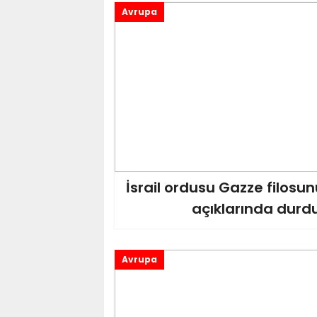
Avrupa
İsrail ordusu Gazze filosu
açıklarında durd
Avrupa