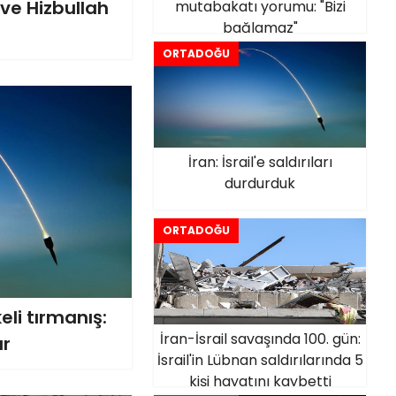
 ve Hizbullah
mutabakatı yorumu: "Bizi
bağlamaz"
ORTADOĞU
İran: İsrail'e saldırıları
durdurduk
ORTADOĞU
eli tırmanış:
İran-İsrail savaşında 100. gün:
ar
İsrail'in Lübnan saldırılarında 5
kişi hayatını kaybetti