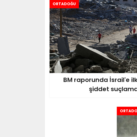
ORTADOĞU
BM raporunda İsrail'e ilk
şiddet suçlama
ORTAD