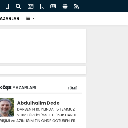
ları yeni pandemi için erken uyarı yöntemi geliştirdi
Tuna 
AZARLAR
KÖŞE
YAZARLARI
TÜMÜ
Abdulhalim Dede
DARBENİN 10. YILINDA: 15 TEMMUZ
2016: TÜRKİYE'de FETO'nun DARBE
RİŞİMİ ve AZINLIĞIMIZIN ÖNDE GÖTÜRENLERİ