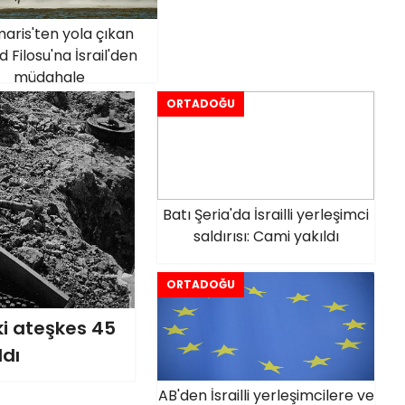
aris'ten yola çıkan
 Filosu'na İsrail'den
müdahale
ORTADOĞU
Batı Şeria'da İsrailli yerleşimci
saldırısı: Cami yakıldı
ORTADOĞU
ki ateşkes 45
ldı
AB'den İsrailli yerleşimcilere ve