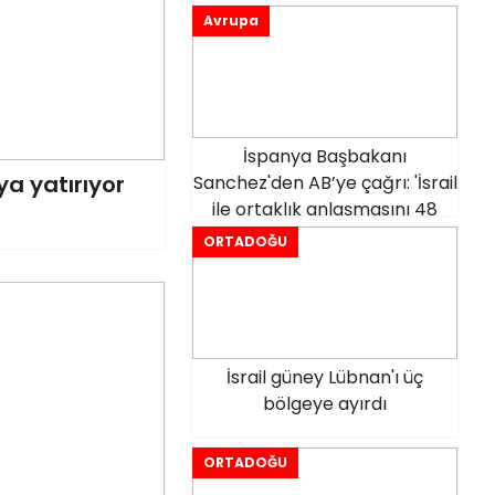
Avrupa
İspanya Başbakanı
aya yatırıyor
Sanchez'den AB’ye çağrı: 'İsrail
ile ortaklık anlaşmasını 48
saat içinde feshedin'
ORTADOĞU
İsrail güney Lübnan'ı üç
bölgeye ayırdı
ORTADOĞU