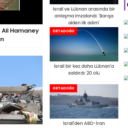
İsrail ve Lübnan arasında bir
anlaşma imzalandı: 'Barışa
giden ilk adım'
en Ali Hamaney
ORTADOĞU
en
İsrail bir kez daha Lübnan'a
saldırdı: 20 ölü
ORTADOĞU
İsrail'den ABD-İran