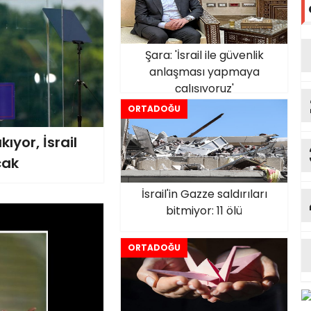
Şara: 'İsrail ile güvenlik
anlaşması yapmaya
çalışıyoruz'
ORTADOĞU
ıyor, İsrail
cak
İsrail'in Gazze saldırıları
bitmiyor: 11 ölü
ORTADOĞU