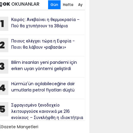
ÇOK
OKUNANLAR
Gün
Hafta
Ay
Καιρός: Ανεβαίνει η θερμοκρασία –
1
Πού θα χτυπήσουν τα 38άρια
Ποιους ελέγχει τώρα η Εφορία -
2
Ποιοι θα λάβουν «ραβασάκι»
Bilim insanları yeni pandemi için
3
erken uyarı yöntemi geliştirdi
Hürmüz'ün açılabileceğine dair
4
umutlarla petrol fiyatları düştü
Σφραγισμένο ξενοδοχείο
5
λειτουργούσε κανονικά με 216
ενοίκους – Συνελήφθη η ιδιοκτήτρια