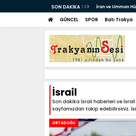
e dair umutlarla petrol fiyatları düştü
SON DAKİKA
İran ve Umman Hü
GÜNCEL
SPOR
Batı Trakya
İsrail
Son dakika İsrail haberleri ve İsrail
sayfamızdan takip edebilirsiniz. İsrai
ORTADOĞU