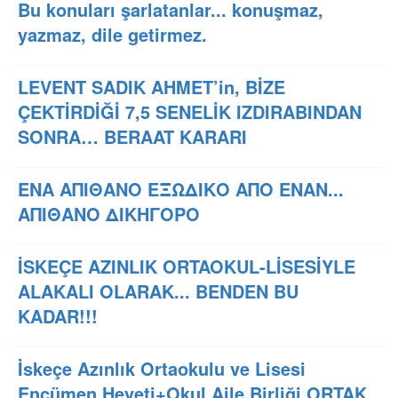
Bu konuları şarlatanlar... konuşmaz,
yazmaz, dile getirmez.
LEVENT SADIK AHMET’in, BİZE
ÇEKTİRDİĞİ 7,5 SENELİK IZDIRABINDAN
SONRA… BERAAT KARARI
ΕΝΑ ΑΠΙΘΑΝΟ ΕΞΩΔΙΚΟ ΑΠΟ ΕΝΑΝ...
ΑΠΙΘΑΝΟ ΔΙΚΗΓΟΡΟ
İSKEÇE AZINLIK ORTAOKUL-LİSESİYLE
ALAKALI OLARAK... BENDEN BU
KADAR!!!
İskeçe Azınlık Ortaokulu ve Lisesi
Encümen Heyeti+Okul Aile Birliği ORTAK