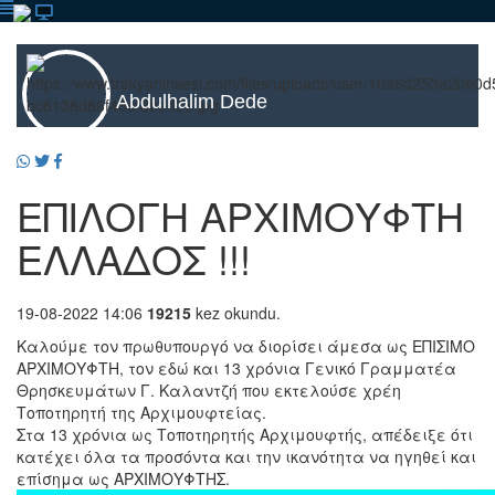
Abdulhalim Dede
ΕΠΙΛΟΓΗ ΑΡΧΙΜΟΥΦΤΗ
ΕΛΛΑΔΟΣ !!!
19-08-2022 14:06
19215
kez okundu.
Καλούμε τον πρωθυπουργό να διορίσει άμεσα ως ΕΠΙΣΙΜΟ
ΑΡΧΙΜΟΥΦΤΗ, τον εδώ και 13 χρόνια Γενικό Γραμματέα
Θρησκευμάτων Γ. Καλαντζή που εκτελούσε χρέη
Τοποτηρητή της Αρχιμουφτείας.
Στα 13 χρόνια ως Τοποτηρητής Αρχιμουφτής, απέδειξε ότι
κατέχει όλα τα προσόντα και την ικανότητα να ηγηθεί και
επίσημα ως ΑΡΧΙΜΟΥΦΤΗΣ.