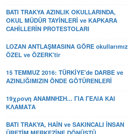
BATI TRAKYA AZINLIK OKULLARINDA,
OKUL MÜDÜR TAYİNLERİ ve KAPKARA
CAHİLLERİN PROTESTOLARI
LOZAN ANTLAŞMASINA GÖRE okullarımız
ÖZEL ve ÖZERK'tir
15 TEMMUZ 2016: TÜRKİYE'de DARBE ve
AZINLIĞIMIZIN ÖNDE GÖTÜRENLERİ
19χρονη ΑΝΑΜΝΗΣΗ... ΓΙΑ ΓΕΛΙΑ ΚΑΙ
ΚΛΑΜΑΤΑ
BATI TRAKYA, HAİN ve SAKINCALI İNSAN
ÜRETİM MERKEZİNE DÖNÜŞTÜ