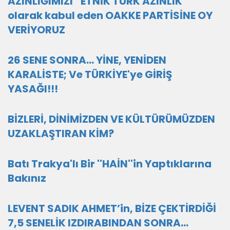
AZINLIĞIMIZI “ETNİK TÜRK AZINLIK”
olarak kabul eden OAKKE PARTİSİNE OY
VERİYORUZ
26 SENE SONRA... YİNE, YENİDEN
KARALİSTE; Ve TÜRKİYE'ye GİRİŞ
YASAĞI!!!
BİZLERİ, DİNİMİZDEN VE KÜLTÜRÜMÜZDEN
UZAKLAŞTIRAN KİM?
Batı Trakya'lı Bir ''HAİN''in Yaptıklarına
Bakınız
LEVENT SADIK AHMET’in, BİZE ÇEKTİRDİĞİ
7,5 SENELİK IZDIRABINDAN SONRA…