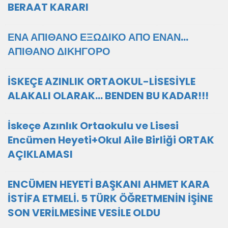
BERAAT KARARI
ΕΝΑ ΑΠΙΘΑΝΟ ΕΞΩΔΙΚΟ ΑΠΟ ΕΝΑΝ...
ΑΠΙΘΑΝΟ ΔΙΚΗΓΟΡΟ
İSKEÇE AZINLIK ORTAOKUL-LİSESİYLE
ALAKALI OLARAK... BENDEN BU KADAR!!!
İskeçe Azınlık Ortaokulu ve Lisesi
Encümen Heyeti+Okul Aile Birliği ORTAK
AÇIKLAMASI
ENCÜMEN HEYETİ BAŞKANI AHMET KARA
İSTİFA ETMELİ. 5 TÜRK ÖĞRETMENİN İŞİNE
SON VERİLMESİNE VESİLE OLDU