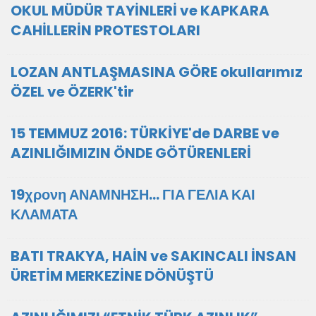
OKUL MÜDÜR TAYİNLERİ ve KAPKARA
CAHİLLERİN PROTESTOLARI
LOZAN ANTLAŞMASINA GÖRE okullarımız
ÖZEL ve ÖZERK'tir
15 TEMMUZ 2016: TÜRKİYE'de DARBE ve
AZINLIĞIMIZIN ÖNDE GÖTÜRENLERİ
19χρονη ΑΝΑΜΝΗΣΗ... ΓΙΑ ΓΕΛΙΑ ΚΑΙ
ΚΛΑΜΑΤΑ
BATI TRAKYA, HAİN ve SAKINCALI İNSAN
ÜRETİM MERKEZİNE DÖNÜŞTÜ