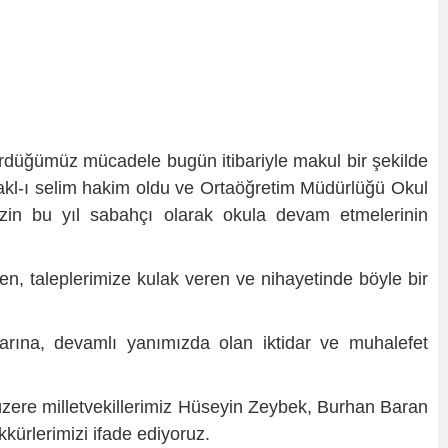
ürdüğümüz mücadele bugün itibariyle makul bir şekilde
e akl-ı selim hakim oldu ve Ortaöğretim Müdürlüğü Okul
izin bu yıl sabahçı olarak okula devam etmelerinin
yen, taleplerimize kulak veren ve nihayetinde böyle bir
rına, devamlı yanımızda olan iktidar ve muhalefet
re milletvekillerimiz Hüseyin Zeybek, Burhan Baran
kürlerimizi ifade ediyoruz.