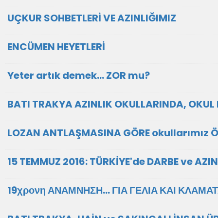
UÇKUR SOHBETLERİ VE AZINLIĞIMIZ
ENCÜMEN HEYETLERİ
Yeter artık demek... ZOR mu?
BATI TRAKYA AZINLIK OKULLARINDA, OKUL
LOZAN ANTLAŞMASINA GÖRE okullarımız ÖZ
15 TEMMUZ 2016: TÜRKİYE'de DARBE ve AZI
19χρονη ΑΝΑΜΝΗΣΗ... ΓΙΑ ΓΕΛΙΑ ΚΑΙ ΚΛΑΜΑ