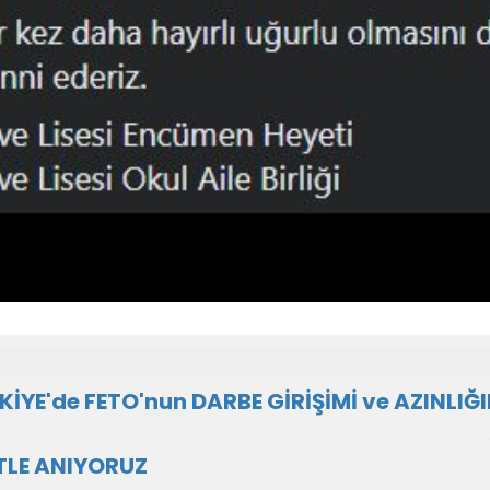
RKİYE'de FETO'nun DARBE GİRİŞİMİ ve AZINLI
ETLE ANIYORUZ