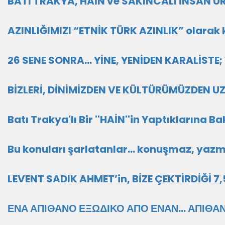
BATI TRAKYA, HAİN ve SAKINCALI İNSAN 
AZINLIĞIMIZI “ETNİK TÜRK AZINLIK” olara
26 SENE SONRA... YİNE, YENİDEN KARALİSTE;
BİZLERİ, DİNİMİZDEN VE KÜLTÜRÜMÜZDEN U
Batı Trakya'lı Bir ''HAİN''in Yaptıklarına Ba
Bu konuları şarlatanlar... konuşmaz, yazm
LEVENT SADIK AHMET’in, BİZE ÇEKTİRDİĞİ 
ΕΝΑ ΑΠΙΘΑΝΟ ΕΞΩΔΙΚΟ ΑΠΟ ΕΝΑΝ... ΑΠΙΘΑ