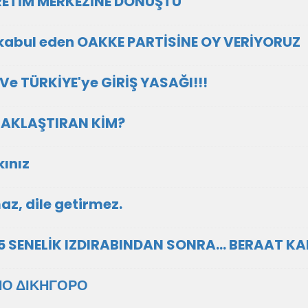
ÜRETİM MERKEZİNE DÖNÜŞTÜ
k kabul eden OAKKE PARTİSİNE OY VERİYORUZ
 Ve TÜRKİYE'ye GİRİŞ YASAĞI!!!
ZAKLAŞTIRAN KİM?
kınız
az, dile getirmez.
7,5 SENELİK IZDIRABINDAN SONRA… BERAAT KA
ΝΟ ΔΙΚΗΓΟΡΟ