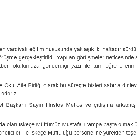
n vardiyalı eğitim hususunda yaklaşık iki haftadır sürd
 görüşme gerçekleştirildi. Yapılan görüşmeler neticesind
vaben okulumuza gönderdiği yazı ile tüm öğrencilerim
kul Aile Birliği olarak bu süreçte bizleri sabırla dinle
 ederiz.
t Başkanı Sayın Hristos Metios ve çalışma arkadaşla
a olan İskeçe Müftümüz Mustafa Trampa başta olmak üze
eticileri ile İskeçe Müftülüğü personeline yürekten teşek