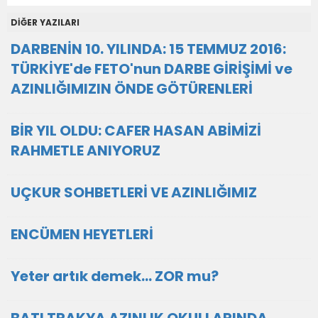
DİĞER YAZILARI
DARBENİN 10. YILINDA: 15 TEMMUZ 2016:
TÜRKİYE'de FETO'nun DARBE GİRİŞİMİ ve
AZINLIĞIMIZIN ÖNDE GÖTÜRENLERİ
BİR YIL OLDU: CAFER HASAN ABİMİZİ
RAHMETLE ANIYORUZ
UÇKUR SOHBETLERİ VE AZINLIĞIMIZ
ENCÜMEN HEYETLERİ
Yeter artık demek... ZOR mu?