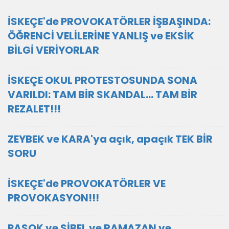
İSKEÇE'de PROVOKATÖRLER İŞBAŞINDA:
ÖĞRENCİ VELİLERİNE YANLIŞ ve EKSİK
BİLGİ VERİYORLAR
İSKEÇE OKUL PROTESTOSUNDA SONA
VARILDI: TAM BİR SKANDAL... TAM BİR
REZALET!!!
ZEYBEK ve KARA'ya açık, apaçık TEK BİR
SORU
İSKEÇE'de PROVOKATÖRLER VE
PROVOKASYON!!!
PASOK ve SİBEL ve RAMAZAN ve