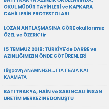
BATI TRAKYA AZINLIK OKULLARINDA,
OKUL MÜDÜR TAYİNLERİ ve KAPKARA
CAHİLLERİN PROTESTOLARI
LOZAN ANTLAŞMASINA GÖRE okullarımız
ÖZEL ve ÖZERK'tir
15 TEMMUZ 2016: TÜRKİYE'de DARBE ve
AZINLIĞIMIZIN ÖNDE GÖTÜRENLERİ
19χρονη ΑΝΑΜΝΗΣΗ... ΓΙΑ ΓΕΛΙΑ ΚΑΙ
ΚΛΑΜΑΤΑ
BATI TRAKYA, HAİN ve SAKINCALI İNSAN
ÜRETİM MERKEZİNE DÖNÜŞTÜ