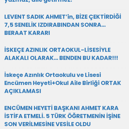
LEVENT SADIK AHMET’in, BİZE ÇEKTİRDİĞİ
7,5 SENELİK IZDIRABINDAN SONRA…
BERAAT KARARI
İSKEÇE AZINLIK ORTAOKUL-LİSESİYLE
ALAKALI OLARAK... BENDEN BU KADAR!!!
İskeçe Azınlık Ortaokulu ve Lisesi
Encümen Heyeti+Okul Aile Birliği ORTAK
AÇIKLAMASI
ENCÜMEN HEYETİ BAŞKANI AHMET KARA
İSTİFA ETMELİ. 5 TÜRK ÖĞRETMENİN İŞİNE
SON VERİLMESİNE VESİLE OLDU