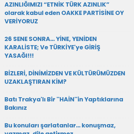
AZINLIĞIMIZI “ETNİK TÜRK AZINLIK”
olarak kabul eden OAKKE PARTİSİNE OY
VERİYORUZ
26 SENE SONRA... YİNE, YENİDEN
KARALİSTE; Ve TÜRKİYE'ye GİRİŞ
YASAĞI!!!
BİZLERİ, DİNİMİZDEN VE KÜLTÜRÜMÜZDEN
UZAKLAŞTIRAN KİM?
Batı Trakya'lı Bir ''HAİN''in Yaptıklarına
Bakınız
Bu konuları şarlatanlar... konuşmaz,
yazmaz, dile getirmez.