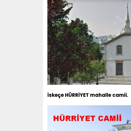
İskeçe HÜRRİYET mahalle camii.