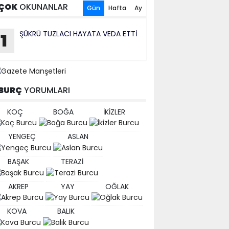
ÇOK
OKUNANLAR
Gün
Hafta
Ay
ŞÜKRÜ TUZLACI HAYATA VEDA ETTİ
1
BURÇ
YORUMLARI
KOÇ
BOĞA
İKİZLER
YENGEÇ
ASLAN
BAŞAK
TERAZİ
AKREP
YAY
OĞLAK
KOVA
BALIK