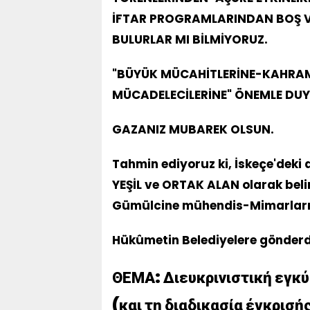
İFTAR PROGRAMLARINDAN BOŞ VA
BULURLAR MI BİLMİYORUZ.
"BÜYÜK MÜCAHİTLERİNE-KAHR
MÜCADELECİLERİNE" ÖNEMLE DUY
GAZANIZ MUBAREK OLSUN.
Tahmin ediyoruz ki, İskeçe'deki
YEŞİL ve ORTAK ALAN olarak belir
Gümülcine mühendis-Mimarları b
Hükûmetin Belediyelere gönderd
ΘΕΜΑ:
Διευκρινιστική εγκ
(και τη διαδικασία έγκρισ