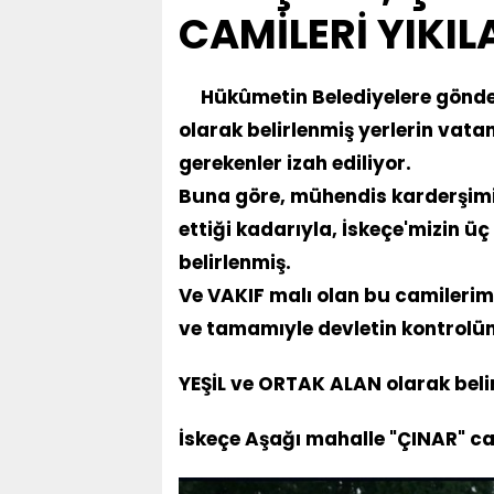
CAMİLERİ YIKI
Eurostat: Η Ελλάδα 
καθημερινό κάπνισμ
Hükûmetin Belediyelere gönder
Έρχεται θερμή εισβο
olarak belirlenmiş yerlerin vata
gerekenler izah ediliyor.
Buna göre, mühendis karderşimi
ettiği kadarıyla, İskeçe'mizin ü
belirlenmiş.
Ve VAKIF malı olan bu camilerimi
ve tamamıyle devletin kontrolü
YEŞİL ve ORTAK ALAN olarak beli
İskeçe Aşağı mahalle "ÇINAR" c