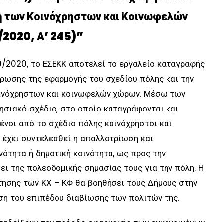
ση των Κοινόχρηστων και Κοινωφελών
/2020, Α’ 245)”
9/2020, το ΕΣΕΚΚ αποτελεί το εργαλείο καταγραφής
ήρωσης της εφαρμογής του σχεδίου πόλης και την
ινόχρηστων και κοινωφελών χώρων. Μέσω των
ρησιακό σχέδιο, στο οποίο καταγράφονται και
ένοι από το σχέδιο πόλης κοινόχρηστοι και
 έχει συντελεσθεί η απαλλοτρίωση και
νότητα ή δημοτική κοινότητα, ως προς την
ει της πολεοδομικής σημασίας τους για την πόλη. Η
τησης των ΚΧ – ΚΦ θα βοηθήσει τους Δήμους στην
ση του επιπέδου διαβίωσης των πολιτών της.