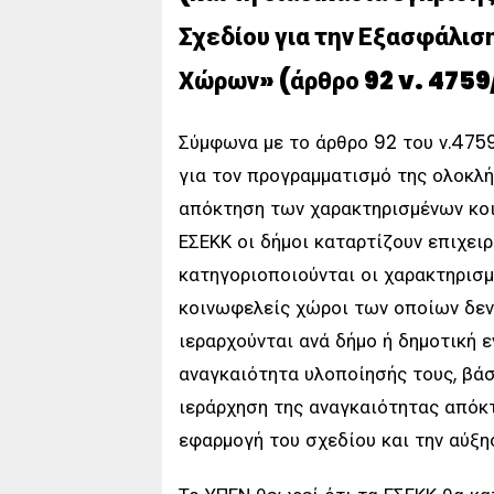
Σχεδίου για την Εξασφάλι
Χώρων» (άρθρο 92 v. 4759
Σύμφωνα με το άρθρο 92 του ν.475
για τον προγραμματισμό της ολοκλ
απόκτηση των χαρακτηρισμένων κο
ΕΣΕΚΚ οι δήμοι καταρτίζουν επιχει
κατηγοριοποιούνται οι χαρακτηρισμ
κοινωφελείς χώροι των οποίων δεν
ιεραρχούνται ανά δήμο ή δημοτική ε
αναγκαιότητα υλοποίησής τους, βάσ
ιεράρχηση της αναγκαιότητας απόκ
εφαρμογή του σχεδίου και την αύξη