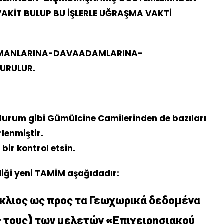
KİT BULUP BU İŞLERLE UĞRAŞMA VAKTİ
AMANLARINA-DAVAADAMLARINA-
URULUR.
 durum gibi Gümülcine Camilerinden de bazıları
lenmiştir.
ir kontrol etsin.
iği yeni TAMİM aşağıdadır:
ύκλιος ως προς τα Γεωχωρικά δεδομένα
ής τους) των μελετών «Επιχειρησιακού