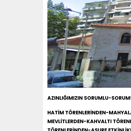
AZINLIĞIMIZIN SORUMLU-SORUMSU
HATİM TÖRENLERİNDEN-MAHYAL
MEVLİTLERDEN-KAHVALTI TÖRENL
TÖRENLERİNDEN-AŞURE ETKİNLİK