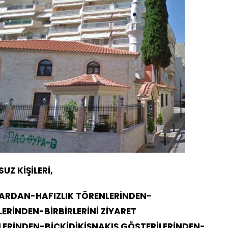
Z KİŞİLERİ,
ARDAN-HAFIZLIK TÖRENLERİNDEN-
ERİNDEN-BİRBİRLERİNİ ZİYARET
LERİNDEN-BİÇKİDİKİŞNAKIŞ GÖSTERİLERİNDEN-