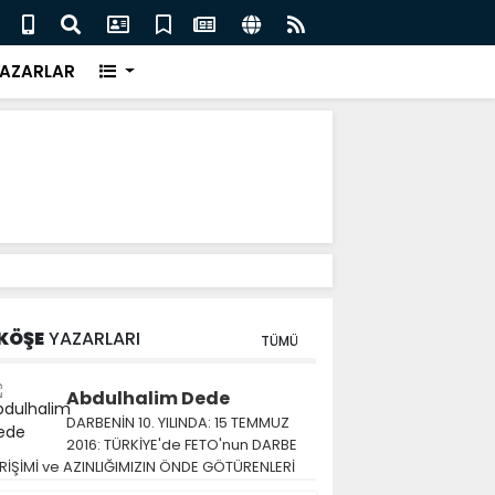
AZARLAR
KÖŞE
YAZARLARI
TÜMÜ
Abdulhalim Dede
DARBENİN 10. YILINDA: 15 TEMMUZ
2016: TÜRKİYE'de FETO'nun DARBE
RİŞİMİ ve AZINLIĞIMIZIN ÖNDE GÖTÜRENLERİ