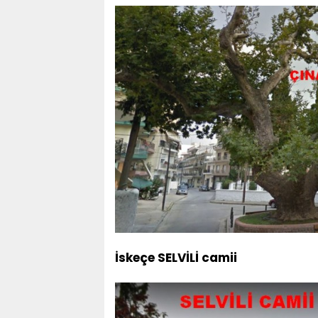
İskeçe SELVİLİ camii