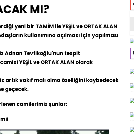
LACAK MI?
στις πρώτες θέσεις της Ευρώπης στο
α
diği yeni bir TAMİM ile YEŞİL ve ORTAK ALAN
λή: Που θα «χτυπήσουν» 40αρια
ndaşların kullanımına açılması için yapılması
z Adnan Tevfikoğlu'nun tespit
ç camisi YEŞİL ve ORTAK ALAN olarak
z artık vakıf malı olma özelliğini kaybedecek
ne geçecek.
rlenen camilerimiz şunlar:
amii