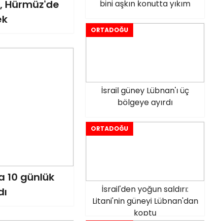
, Hürmüz'de
bini aşkın konutta yıkım
ek
ORTADOĞU
İsrail güney Lübnan'ı üç
bölgeye ayırdı
ORTADOĞU
da 10 günlük
İsrail'den yoğun saldırı:
dı
Litani'nin güneyi Lübnan'dan
koptu