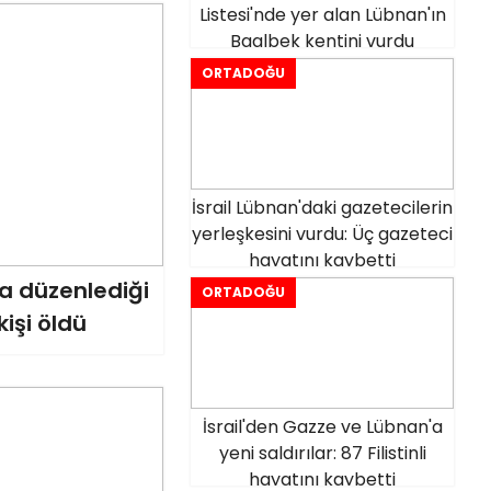
Listesi'nde yer alan Lübnan'ın
Baalbek kentini vurdu
ORTADOĞU
İsrail Lübnan'daki gazetecilerin
yerleşkesini vurdu: Üç gazeteci
hayatını kaybetti
na düzenlediği
ORTADOĞU
kişi öldü
İsrail'den Gazze ve Lübnan'a
yeni saldırılar: 87 Filistinli
hayatını kaybetti