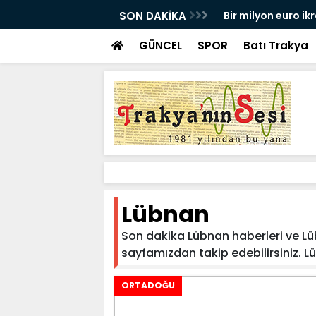
VEDA ETTİ
SON DAKİKA
Bir milyon euro ik
bulundu
GÜNCEL
SPOR
Batı Trakya
Lübnan
Son dakika Lübnan haberleri ve Lübn
sayfamızdan takip edebilirsiniz. Lüb
ORTADOĞU