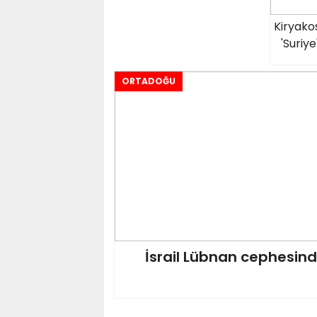
Kiryako
'Suriy
ORTADOĞU
İsrail Lübnan cephesin