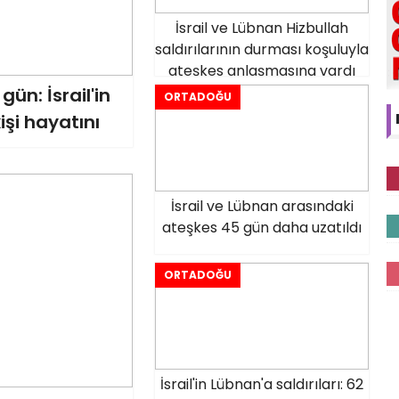
İsrail ve Lübnan Hizbullah
saldırılarının durması koşuluyla
ateşkes anlaşmasına vardı
gün: İsrail'in
ORTADOĞU
işi hayatını
İsrail ve Lübnan arasındaki
ateşkes 45 gün daha uzatıldı
ORTADOĞU
İsrail'in Lübnan'a saldırıları: 62