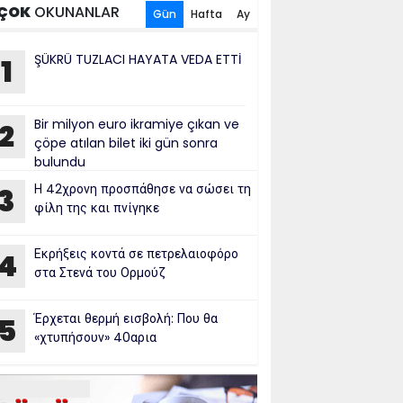
ÇOK
OKUNANLAR
Gün
Hafta
Ay
ŞÜKRÜ TUZLACI HAYATA VEDA ETTİ
1
Bir milyon euro ikramiye çıkan ve
2
çöpe atılan bilet iki gün sonra
bulundu
Η 42χρονη προσπάθησε να σώσει τη
3
φίλη της και πνίγηκε
Εκρήξεις κοντά σε πετρελαιοφόρο
4
στα Στενά του Ορμούζ
Έρχεται θερμή εισβολή: Που θα
5
«χτυπήσουν» 40αρια