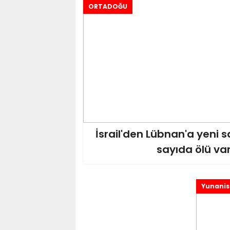
ORTADOĞU
İsrail'den Lübnan'a yeni sa
sayıda ölü var
Yunanis