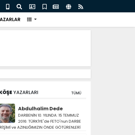
eri için İngiliz medyası ne diyor?
FIFA 
AZARLAR
KÖŞE
YAZARLARI
TÜMÜ
Abdulhalim Dede
DARBENİN 10. YILINDA: 15 TEMMUZ
2016: TÜRKİYE'de FETO'nun DARBE
RİŞİMİ ve AZINLIĞIMIZIN ÖNDE GÖTÜRENLERİ