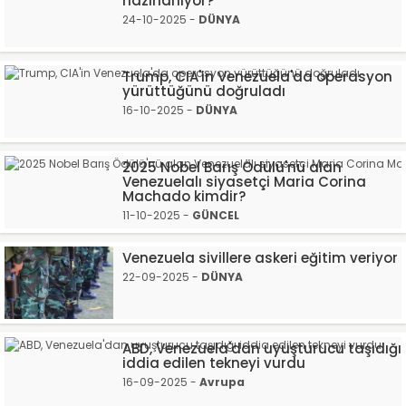
hazırlanıyor?
24-10-2025 -
DÜNYA
Trump, CIA'in Venezuela'da operasyon
yürüttüğünü doğruladı
16-10-2025 -
DÜNYA
2025 Nobel Barış Ödülü'nü alan
Venezuelalı siyasetçi Maria Corina
Machado kimdir?
11-10-2025 -
GÜNCEL
Venezuela sivillere askeri eğitim veriyor
22-09-2025 -
DÜNYA
ABD, Venezuela'dan uyuşturucu taşıdığı
iddia edilen tekneyi vurdu
16-09-2025 -
Avrupa