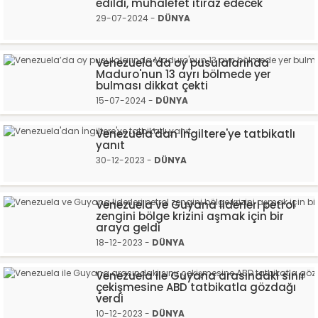
edildi, muhalefet itiraz edecek
29-07-2024 -
DÜNYA
Venezuela’da oy pusulalarında
Maduro'nun 13 ayrı bölmede yer
bulması dikkat çekti
15-07-2024 -
DÜNYA
Venezuela'dan İngiltere'ye tatbikatlı
yanıt
30-12-2023 -
DÜNYA
Venezuela ve Guyana liderleri petrol
zengini bölge krizini aşmak için bir
araya geldi
18-12-2023 -
DÜNYA
Venezuela ile Guyana arasındaki sınır
çekişmesine ABD tatbikatla gözdağı
verdi
10-12-2023 -
DÜNYA